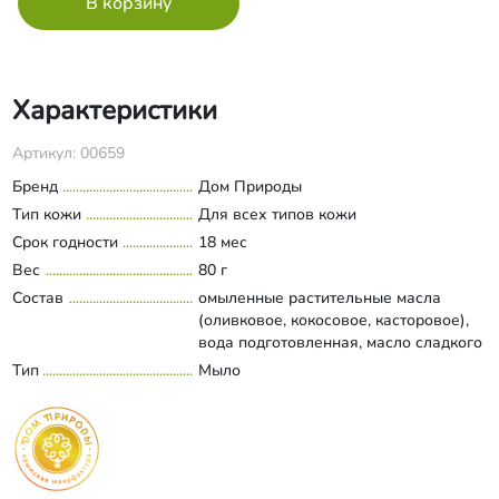
Характеристики
Артикул: 00659
Бренд
Дом Природы
Тип кожи
Для всех типов кожи
Срок годности
18 мес
Вес
80 г
Состав
омыленные растительные масла
(оливковое, кокосовое, касторовое),
вода подготовленная, масло сладкого
миндаля, отвар мелиссы
Тип
Мыло
Развернуть состав
лекарственной, прополис, эфирные
масла мелиссы лекарственной,
розового дерева, лаванды;
хлорофиллин.