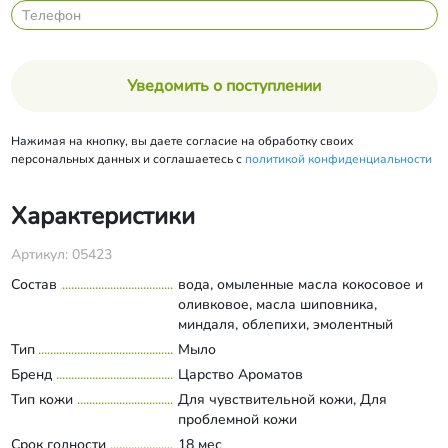
Уведомить о поступлении
Нажимая на кнопку, вы даете согласие на обработку своих
персональных данных и соглашаетесь с
политикой конфиденциальности
Характеристики
Артикул: 05423
Состав
вода, омыленные масла кокосовое и
оливковое, масла шиповника,
миндаля, облепихи, эмолентный
комплекс Геродерм, экстракты
Тип
Мыло
Развернуть состав
календулы, шиповника, моркови,
Бренд
Царство Ароматов
мандарина, сорбит, триглицериды
Тип кожи
Для чувствительной кожи, Для
каприлик-каприк, цветки календулы,
проблемной кожи
эфирные масла лайма, нероли, кедра.
Срок годности
18 мес