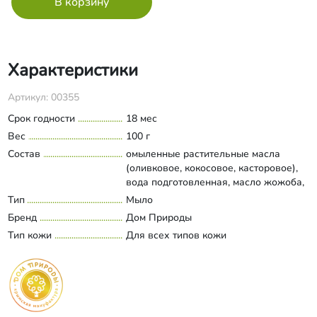
Характеристики
Артикул: 00355
Срок годности
18 мес
Вес
100 г
Состав
омыленные растительные масла
(оливковое, кокосовое, касторовое),
вода подготовленная, масло жожоба,
масло зародышей пшеницы, экстракт
Тип
Мыло
Развернуть состав
ежевики, экстракт фиалки, ежевика
Бренд
Дом Природы
тертая, эфирные масла аниса,
Тип кожи
Для всех типов кожи
шалфея; кармин.