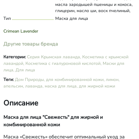
масла зародышей пшеницы и кокоса,
глицерин, масло ши, воск пчелиный,
экстракты лаванды, апельсина и
Тип
Маска для лица
Развернуть состав
лимона, цетеариловый спирт,
глицерилмоностеарат, натрия
Crimean Lavender
пирролидонкарбонат, сорбит,
аллантоин, ксантановая камедь,
Другие товары бренда
тетранатриевая соль двухуксусной L-
глютаминовой кислоты, гиалуроновая
Категории:
Серия Крымская лаванда,
Косметика с крымской
кислота, лимонная кислота, пантенол,
лавандой,
Косметика с гиалуроновой кислотой,
Маски для
оксиметилглицин, бензоат натрия,
лица,
Для лица
эфирные масла лаванды и чайного
дерева, витамин Е, индигокармин.
Теги:
Дом Природы,
для комбинированной кожи,
лимон,
апельсин,
лаванда,
маска для лица,
для жирной кожи
Описание
Маска для лица "Свежесть" для жирной и
комбинированной кожи
Маска «Свежесть» обеспечит оптимальный уход за