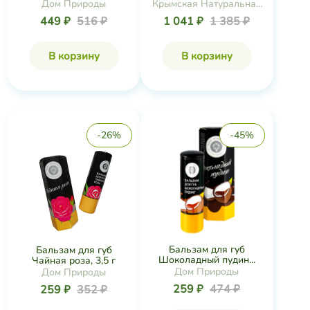
Дом Природы
Крымская Натуральная
Коллекция
449 ₽
516 ₽
1 041 ₽
1 385 ₽
В корзину
В корзину
-26%
-45%
Бальзам для губ
Бальзам для губ
Шоколадный пудин...
Чайная роза, 3,5 г
Дом Природы
Дом Природы
259 ₽
474 ₽
259 ₽
352 ₽