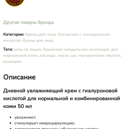
розмарина лекарственного,
этилгексилглицерин, гиалуроновая
кислота низкомолекулярная,
гиалуроновая кислота
Другие товары бренда
высокомолекулярная, коньяк-маннан.
Категории:
Кремы для лица,
Косметика с гиалуроновой
кислотой,
Кремы для лица
Теги:
уход за лицом,
Крымская натуральная коллекция,
для
нормальной кожи,
лаванда,
масло ши,
гиалуроновая кислота,
розмарин
Описание
Дневной увлажняющий крем с гиалуроновой
кислотой для нормальной и комбинированной
кожи 50 мл
увлажняет;
стимулирует микроциркуляцию;
активизирует процессы обновления клеток;