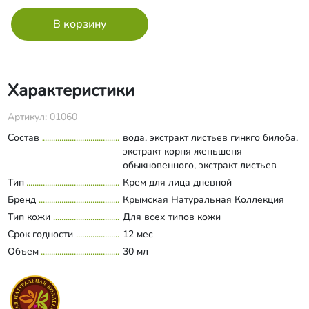
Характеристики
Артикул: 01060
Состав
вода, экстракт листьев гинкго билоба,
экстракт корня женьшеня
обыкновенного, экстракт листьев
зеленого чая, масло сладкого
Тип
Крем для лица дневной
Развернуть состав
миндаля, масло персика, каприловые/
Бренд
Крымская Натуральная Коллекция
каприновые триглицериды,
Тип кожи
Для всех типов кожи
натуральный увлажняющий фактор,
Срок годности
масло виноградных косточек, масло
12 мес
зародышей пшеницы, цетеарил
Объем
30 мл
глюкозид, сорбитан оливат, глицерин,
масло Ши, феноксиэтанол, сквалан,
эфирное масло лаванды колосковой,
аскорбил пальмитат, экстракт