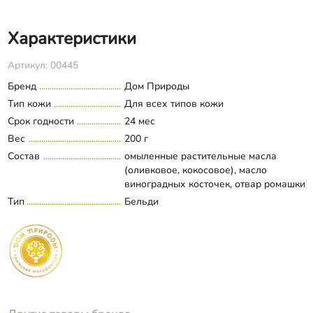
Характеристики
Артикул: 00445
Бренд
Дом Природы
Тип кожи
Для всех типов кожи
Срок годности
24 мес
Вес
200 г
Состав
омыленные растительные масла
(оливковое, кокосовое), масло
виноградных косточек, отвар ромашки
и лепестков чайной розы, зола
Тип
Бельди
Развернуть состав
древесная, глицерин, олеиновая
кислота, кокоглюкозид, масляный
экстракт шалфея, лепестки чайной
розы, сорбитан каприлат, сорбат
калия, янтарная кислота, витамин Е,
эфирные масла розы и герани.