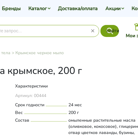
Бренды
Каталог
Доставка/оплата
Акции
Ко
Найти
Мои 
 тела
>
Крымское черное мыло
 крымское, 200 г
Характеристики
Артикул:
00444
Срок годности
24 мес
Вес
200 г
Состав
омыленные растительные масла
(оливковое, кокосовое), глицерин
отвар цветков лаванды, бузины,