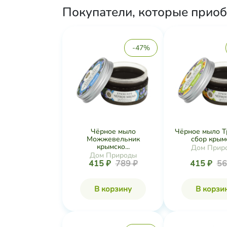
Покупатели, которые приоб
-47%
Чёрное мыло
Чёрное мыло Т
Можжевельник
сбор крымс
крымско...
Дом Прир
Дом Природы
415 ₽
789 ₽
415 ₽
56
В корзину
В корзи