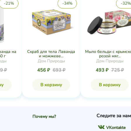
-21%
-34%
-32%
ванда на
Скраб для тела Лаванда
Мыло бельди с крымск
0 г
и можжеве...
розой мяг...
оды
Дом Природы
Дом Природы
9 ₽
456 ₽
693 ₽
493 ₽
725 ₽
ну
В корзину
В корзину
Следите за нам
Почему мы?
VKontakte