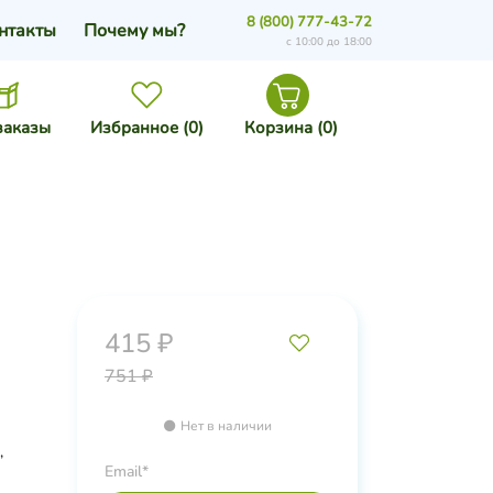
8 (800) 777-43-72
нтакты
Почему мы?
с 10:00 до 18:00
заказы
Избранное (
0
)
Корзина (
0
)
415 ₽
751 ₽
Нет в наличии
,
Email*