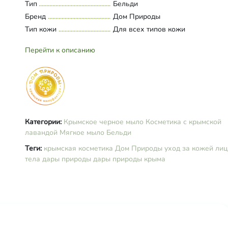
экстракты лаванды, шалфея, оле
Тип
Развернуть состав
Бельди
кислота, кокоглюкозид, глицерил
Бренд
Дом Природы
масло виноградных косточек, цве
Тип кожи
Для всех типов кожи
лаванды, зола древесная, янтарн
кислота, эфирные масла лаванды
Перейти к описанию
иланг-иланга, витамин Е.
Категории:
Крымское черное мыло
Косметика с крымской
лавандой
Мягкое мыло Бельди
Теги:
крымская косметика
Дом Природы
уход за кожей лиц
тела
дары природы
дары природы крыма