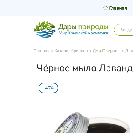
Главная
Главная
>
Каталог брендов
>
Дом Природы
>
Для
Чёрное мыло Лаванда
-45%