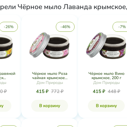
рели Чёрное мыло Лаванда крымское, 
-26%
-46%
-7%
равяной
Чёрное мыло Роза
Чёрное мыло Вино
к...
чайная крымское...
крымское, 200 г
оды
Дом Природы
Дом Природы
0 ₽
415 ₽
772 ₽
415 ₽
448 ₽
ну
В корзину
В корзину