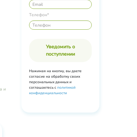
иновая
олеат,
тки
Телефон*
ая
,
Уведомить о
поступлении
Нажимая на кнопку, вы даете
согласие на обработку своих
персональных данных и
соглашаетесь с
политикой
а и
конфиденциальности