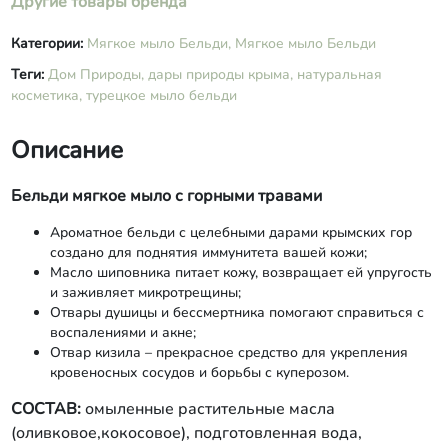
Другие товары бренда
Категории:
Мягкое мыло Бельди,
Мягкое мыло Бельди
Теги:
Дом Природы,
дары природы крыма,
натуральная
косметика,
турецкое мыло бельди
Описание
Бельди мягкое мыло с горными травами
Ароматное бельди с целебными дарами крымских гор
создано для поднятия иммунитета вашей кожи;
Масло шиповника питает кожу, возвращает ей упругость
и заживляет микротрещины;
Отвары душицы и бессмертника помогают справиться с
воспалениями и акне;
Отвар кизила – прекрасное средство для укрепления
кровеносных сосудов и борьбы с куперозом.
СОСТАВ:
омыленные растительные масла
(оливковое,кокосовое), подготовленная вода,