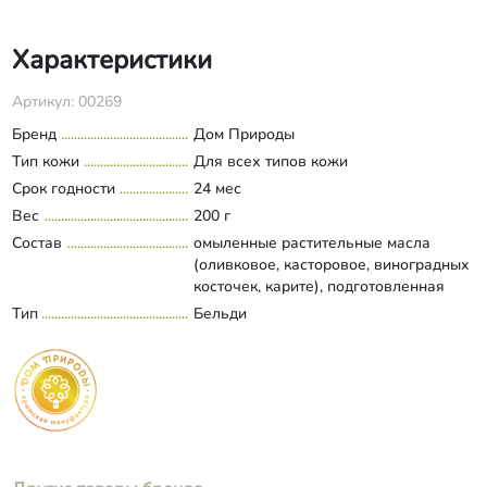
Характеристики
Артикул: 00269
Бренд
Дом Природы
Тип кожи
Для всех типов кожи
Срок годности
24 мес
Вес
200 г
Состав
омыленные растительные масла
(оливковое, касторовое, виноградных
косточек, карите), подготовленная
вода, масло шиповника, отвары
Тип
Бельди
Развернуть состав
душицы и бессмертника, отвар ягод
кизила, экстракт лимонника, цветки
тысячелистника, эфирные масла
сосны, можжевельника, лемонграсса,
мелиссы, лаванды; экстракт аннато