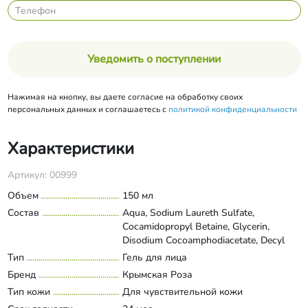
Уведомить о поступлении
Нажимая на кнопку, вы даете согласие на обработку своих
персональных данных и соглашаетесь с
политикой конфиденциальности
Характеристики
Артикул: 00999
Объем
150 мл
Состав
Aqua, Sodium Laureth Sulfate,
Cocamidopropyl Betaine, Glycerin,
Disodium Cocoamphodiacetate, Decyl
Glucoside, Coconut Diethanolamide,
Тип
Гель для лица
Развернуть состав
PEG-150 Polyglyceryl-2 Tristearate,
Бренд
Крымская Роза
Laureth-3, Dipropylene Glycol, Sodium
Тип кожи
Для чувствительной кожи
Chloride, PEG-40 Hydrogenated Castor