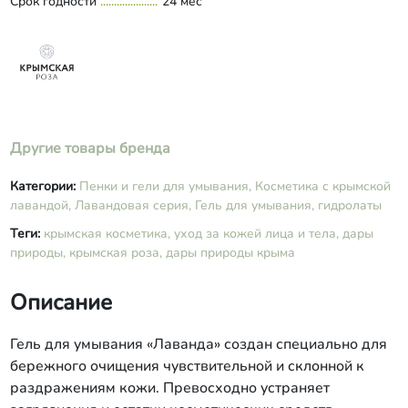
Срок годности
Oil (масло касторовое
24 мес
гидрогенизированное), PEG-7 Glyceryl
Cocoate, D-Panthenol, Calendula
Officinalis Extract (экстракт
календулы), Plantago Major Extract
(экстракт подорожника), Lavandula
Angustifolia Extract (экстракт лаванды),
Lavandula Angustifolia Essential Oil
Другие товары бренда
(масло эфирное лавандовое), Sodium
Benzoate, Methylchloroisothiazolinone,
Methylisothiazolinone, Citric Acid.
Категории:
Пенки и гели для умывания,
Косметика с крымской
лавандой,
Лавандовая серия,
Гель для умывания, гидролаты
Теги:
крымская косметика,
уход за кожей лица и тела,
дары
природы,
крымская роза,
дары природы крыма
Описание
Гель для умывания «Лаванда» создан специально для
бережного очищения чувствительной и склонной к
раздражениям кожи. Превосходно устраняет