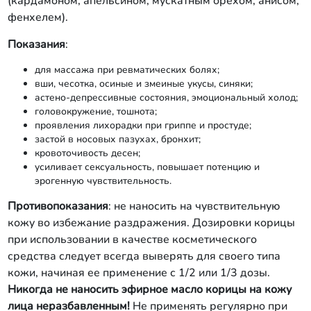
(кардамоном, апельсином, мускатным орехом, анисом,
фенхелем).
Показания
:
для массажа при ревматических болях;
вши, чесотка, оси­ные и змеиные укусы, синяки;
астено-депрессивные состояния, эмоциональный холод;
головокружение, тошнота;
проявления лихорадки при гриппе и простуде;
застой в носовых пазухах, бронхит;
кровоточивость десен;
усиливает сексуальность, повышает потенцию и
эрогенную чувствитель­ность.
Противопоказания
: не наносить на чувствительную
кожу во избежа­ние раздражения. Дозировки корицы
при использовании в качестве кос­метического
средства следует всегда выверять для своего типа
кожи, на­чиная ее применение с 1/2 или 1/3 дозы.
Никогда не наносить эфирное масло корицы на кожу
лица неразбавленным!
Не применять регулярно при