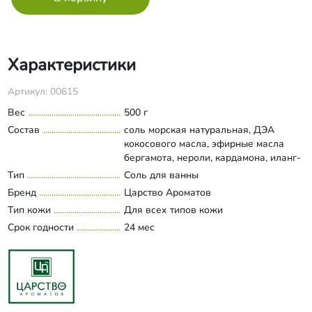
Характеристики
Артикул: 00615
Вес
500 г
Состав
соль морская натуральная, ДЭА
кокосового масла, эфирные масла
бергамота, нероли, кардамона, иланг-
иланга, пищевой краситель.
Тип
Соль для ванны
Развернуть состав
Бренд
Царство Ароматов
Тип кожи
Для всех типов кожи
Срок годности
24 мес