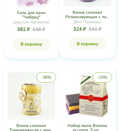
Ванна солевая
Соль для ванн
Релаксирующая с ла...
"Чабрец"
Дом Природы
Царство Ароматов
324 ₽
541 ₽
382 ₽
546 ₽
В корзину
В корзину
-38%
-10%
Ванна солевая
Набор мыла Винное
Тонизирующая с ман...
ассорти, 3 шт....