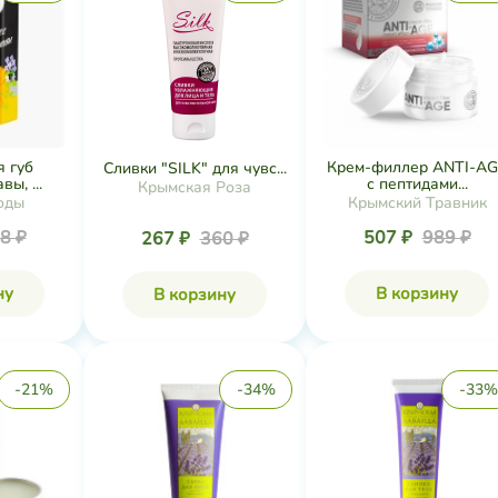
я губ
Крем-филлер ANTI-AG
Сливки "SILK" для чувс...
ы, ...
с пептидами...
Крымская Роза
оды
Крымский Травник
8 ₽
507 ₽
989 ₽
267 ₽
360 ₽
ну
В корзину
В корзину
-21%
-34%
-33%