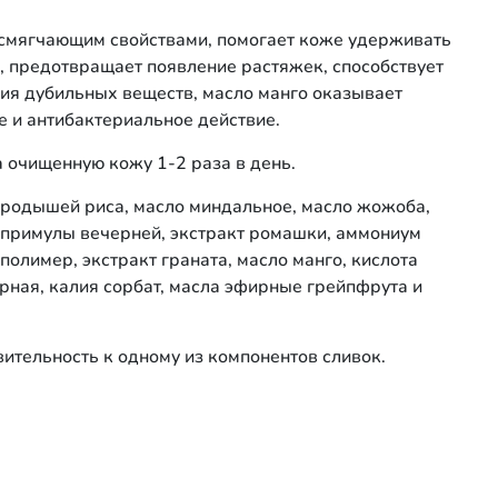
 смягчающим свойствами, помогает коже удерживать
ой, предотвращает появление растяжек, способствует
ия дубильных веществ, масло манго оказывает
е и антибактериальное действие.
а очищенную кожу 1-2 раза в день.
зародышей риса, масло миндальное, масло жожоба,
о примулы вечерней, экстракт ромашки, аммониум
олимер, экстракт граната, масло манго, кислота
арная, калия сорбат, масла эфирные грейпфрута и
вительность к одному из компонентов сливок.