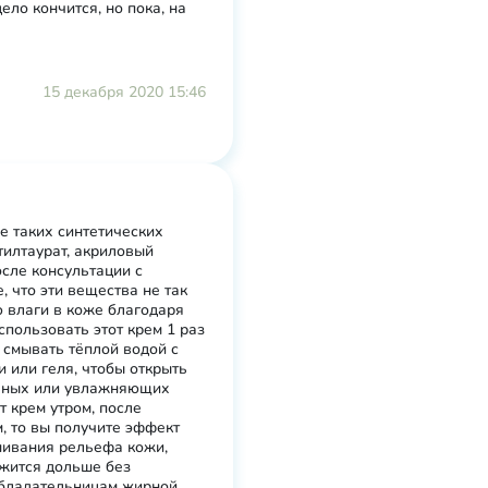
дело кончится, но пока, на
15 декабря 2020 15:46
е таких синтетических
тилтаурат, акриловый
осле консультации с
, что эти вещества не так
 влаги в коже благодаря
пользовать этот крем 1 раз
и смывать тёплой водой с
 или геля, чтобы открыть
льных или увлажняющих
т крем утром, после
, то вы получите эффект
нивания рельефа кожи,
жится дольше без
 обладательницам жирной