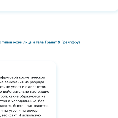
х типов кожи лица и тела Гранат & Грейпфрут
йпфрутовой косметической
кие замечания из разряда
ать не умеет и с аппетитом
о действительно настоящие
рой, какие образуются на
стоя в холодильнике, без
ляются, бысто впитываются,
 на утро, и на вечер.
 это факт. Я использую