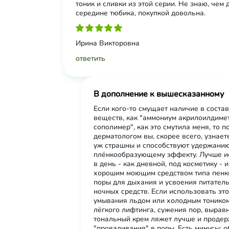
тоник и сливки из этой серии. Не знаю, чем 
середине тюбика, покупкой довольна.
Ирина Викторовна
ответить
В дополнение к вышесказанному
Если кого-то смущает наличие в состав
веществ, как "аммониум акрилоилдиме
сополимер", как это смутила меня, то п
дерматологом вы, скорее всего, узнаете
уж страшны и способствуют удержанию
плёнкообразующему эффекту. Лучше ис
в день - как дневной, под косметику - 
хорошим моющим средством типа пенки
поры для дыхания и усвоения питате
ночных средств. Если использовать это
умывания льдом или холодным тоником
лёгкого лифтинга, сужения пор, вырав
тональный крем ляжет лучше и продер
"проваливания" в поры. Есть минусы: