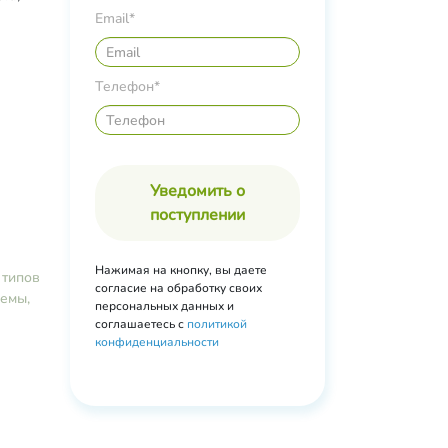
ей,
Email*
ый
ло
Телефон*
тамин-
,
Уведомить о
поступлении
Нажимая на кнопку, вы даете
 типов
согласие на обработку своих
емы,
персональных данных и
соглашаетесь с
политикой
конфиденциальности