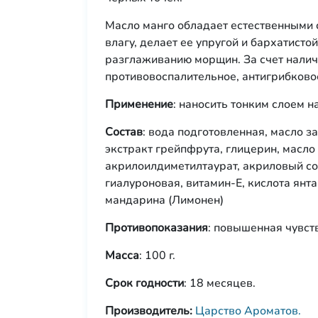
Масло манго обладает естественными
влагу, делает ее упругой и бархатист
разглаживанию морщин. За счет налич
противовоспалительное, антигрибково
Применение
: наносить тонким слоем н
Состав
: вода подготовленная, масло 
экстракт грейпфрута, глицерин, масл
акрилоилдиметилтаурат, акриловый соп
гиалуроновая, витамин-Е, кислота янт
мандарина (Лимонен)
Противопоказания
: повышенная чувст
Масса
: 100 г.
Срок годности
: 18 месяцев.
Производитель:
Царство Ароматов.