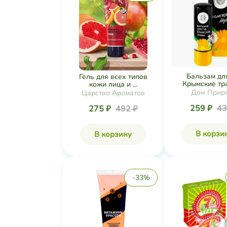
Бальзам дл
Гель для всех типов
Крымские трав
кожи лица и ...
Дом Прир
Царство Ароматов
259 ₽
43
275 ₽
492 ₽
В корзи
В корзину
-33%