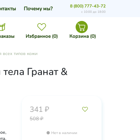
8 (800) 777-43-72
нтакты
Почему мы?
с 10:00 до 18:00
заказы
Избранное (
0
)
Корзина (
0
)
я всех типов кожи
 тела Гранат &
341 ₽
508 ₽
ое,
Нет в наличии
та,