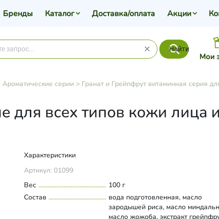
Бренды
Каталог
Доставка/оплата
Акции
Ко
Найти
Мои 
>
Ароматические серии
>
Гранат и Грейпфрут витаминная серия дл
 для всех типов кожи лица и
Характеристики
Артикул:
01099
Вес
100 г
Состав
вода подготовленная, масло
зародышей риса, масло миндальн
масло жожоба, экстракт грейпфру