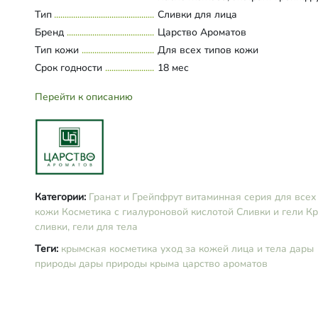
глицерин, масло примулы вечерн
Тип
Развернуть состав
Сливки для лица
экстракт ромашки, аммониум
Бренд
Царство Ароматов
акрилоилдиметилтаурат, акрилов
Тип кожи
Для всех типов кожи
сополимер, экстракт граната, мас
Срок годности
манго, кислота гиалуроновая, ви
18 мес
Е, кислота янтарная, калия сорбат
масла эфирные грейпфрута и
Перейти к описанию
мандарина (Лимонен)
Категории:
Гранат и Грейпфрут витаминная серия для всех
кожи
Косметика с гиалуроновой кислотой
Сливки и гели
Кр
сливки, гели для тела
Теги:
крымская косметика
уход за кожей лица и тела
дары
природы
дары природы крыма
царство ароматов