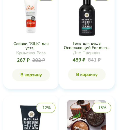
Гель для душа
Сливки "SILK" для
Освежающий For men...
уста...
Дом Природы
Крымская Роза
489 ₽
841 ₽
267 ₽
382 ₽
В корзину
В корзину
-12%
-15%