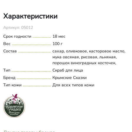
Характеристики
Артикул: 05012
Срок годности
18 мес
Вес
100 г
Состав
сахар, оливковое, касторовое масло,
мука овсяная, рисовая, льняная,
порошок виноградных косточек,
цедра апельсина и лимона, кофе,
Тип
Скраб для лица
Развернуть состав
комплекс "нежная кожа" (глицин,
Бренд
Крымские Сказки
валин, серин), полисорбан-80,
Тип кожи
Для всех типов кожи
эфирное масло апельсина.