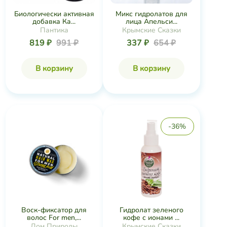
Биологически активная
Микс гидролатов для
добавка Ка...
лица Апельси...
Пантика
Крымские Сказки
819 ₽
991 ₽
337 ₽
654 ₽
В корзину
В корзину
-36%
Воск-фиксатор для
Гидролат зеленого
волос For men,...
кофе с ионами ...
Дом Природы
Крымские Сказки