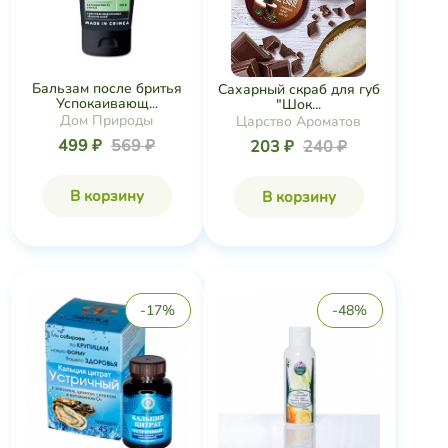
Бальзам после бритья
Сахарный скраб для губ
Успокаивающ...
"Шок...
Дом Природы
Царство Ароматов
499 ₽
569 ₽
203 ₽
240 ₽
В корзину
В корзину
-17%
-48%