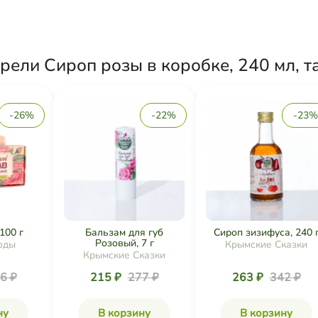
рели Сироп розы в коробке, 240 мл, т
-26%
-22%
-23%
100 г
Бальзам для губ
Сироп зизифуса, 240 
Розовый, 7 г
оды
Крымские Сказки
Крымские Сказки
6 ₽
215 ₽
277 ₽
263 ₽
342 ₽
ну
В корзину
В корзину