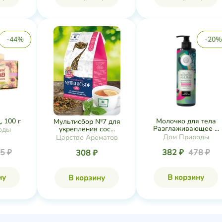
-44%
-20%
 100 г
Молочко для тела
Мультисбор №7 для
Разглаживающее ...
укрепления сос...
оды
Дом Природы
Царство Ароматов
5 ₽
382 ₽
478 ₽
308 ₽
ну
В корзину
В корзину