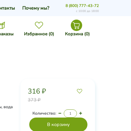
8 (800) 777-43-72
нтакты
Почему мы?
с 10:00 до 18:00
заказы
Избранное (
0
)
Корзина (
0
)
316 ₽
373 ₽
, вода
Количество: