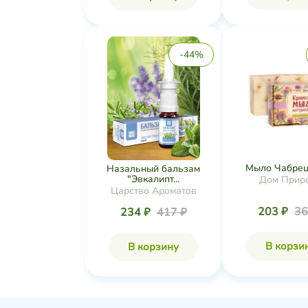
-44%
Мыло Чабрец,
Назальный бальзам
"Эвкалипт...
Дом Прир
Царство Ароматов
203 ₽
36
234 ₽
417 ₽
В корзи
В корзину