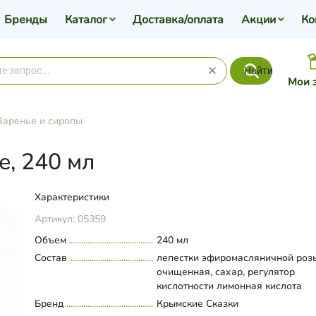
Бренды
Каталог
Доставка/оплата
Акции
Ко
Найти
Мои 
Варенье и сиропы
е, 240 мл
Характеристики
Артикул:
05359
Объем
240 мл
Состав
лепестки эфиромасляничной розы
очищенная, сахар, регулятор
кислотности лимонная кислота
Бренд
Крымские Сказки