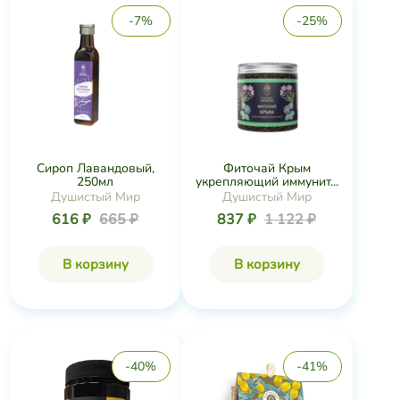
-7%
-25%
Сироп Лавандовый,
Фиточай Крым
250мл
укрепляющий иммунит...
Душистый Мир
Душистый Мир
616 ₽
665 ₽
837 ₽
1 122 ₽
В корзину
В корзину
-40%
-41%