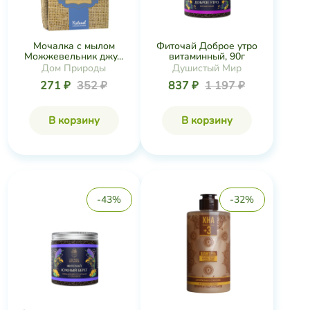
Мочалка с мылом
Фиточай Доброе утро
Можжевельник джу...
витаминный, 90г
Дом Природы
Душистый Мир
271 ₽
352 ₽
837 ₽
1 197 ₽
В корзину
В корзину
-43%
-32%