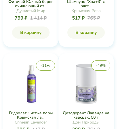
Фиточай Южный берег
Шампунь "Хна+3" с
очищающий от...
экст...
Душистый Мир
Крымская Роза
799 ₽
1 414 ₽
517 ₽
765 ₽
В корзину
В корзину
-11%
-49%
Гидролат Чистые поры
Дезодорант Лаванда на
Крымская ла...
квасцах, 50 г
Crimean Lavender
Дом Природы