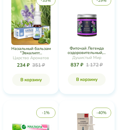
-33%
-29%
Фиточай Легенда
Назальный бальзам
оздоровительный,...
"Эвкалипт...
Душистый Мир
Царство Ароматов
837 ₽
1 172 ₽
234 ₽
351 ₽
В корзину
В корзину
-1%
-40%