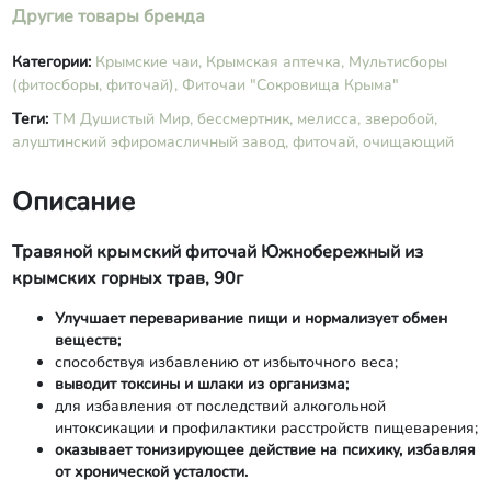
Другие товары бренда
Категории:
Крымские чаи,
Крымская аптечка,
Мультисборы
(фитосборы, фиточай),
Фиточаи "Сокровища Крыма"
Теги:
ТМ Душистый Мир,
бессмертник,
мелисса,
зверобой,
алуштинский эфиромасличный завод,
фиточай,
очищающий
Описание
Травяной крымский фиточай Южнобережный из
крымских горных трав, 90г
Улучшает переваривание пищи и нормализует обмен
веществ;
способствуя избавлению от избыточного веса;
выводит токсины и шлаки из организма;
для избавления от последствий алкогольной
интоксикации и профилактики расстройств пищеварения;
оказывает тонизирующее действие на психику, избавляя
от хронической усталости.