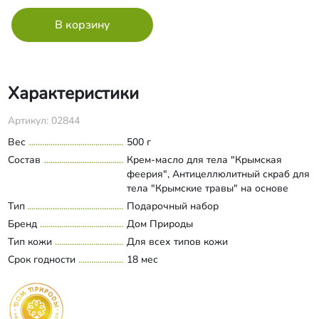
Характеристики
Артикул: 02844
Вес
500 г
Состав
Крем-масло для тела "Крымская
феерия", Антицеллюлитный скраб для
тела "Крымские травы" на основе
английской соли, Натуральное мыло
Тип
Подарочный набор
Развернуть состав
"Травяной сбор", Мочалка джутовая
Бренд
Дом Природы
Тип кожи
Для всех типов кожи
Срок годности
18 мес