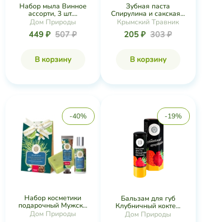
Набор мыла Винное
Зубная паста
ассорти, 3 шт....
Спирулина и сакская...
Дом Природы
Крымский Травник
449 ₽
507 ₽
205 ₽
303 ₽
В корзину
В корзину
-40%
-19%
Набор косметики
Бальзам для губ
подарочный Мужск...
Клубничный кокте...
Дом Природы
Дом Природы