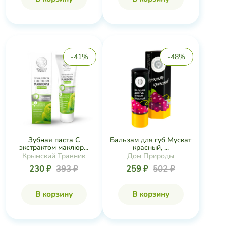
-41%
-48%
Зубная паста С
Бальзам для губ Мускат
экстрактом маклюр...
красный, ...
Крымский Травник
Дом Природы
230 ₽
393 ₽
259 ₽
502 ₽
В корзину
В корзину