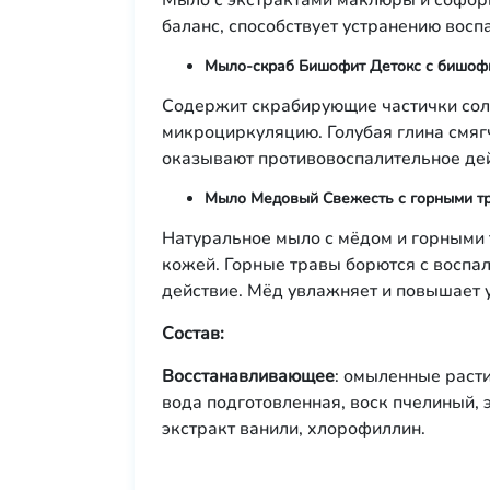
Мыло с экстрактами маклюры и софоры
баланс, способствует устранению вос
Мыло-скраб Бишофит Детокс с бишофи
Содержит скрабирующие частички сол
микроциркуляцию. Голубая глина смяг
оказывают противовоспалительное дей
Мыло Медовый Свежесть с горными т
Натуральное мыло с мёдом и горными
кожей. Горные травы борются с восп
действие. Мёд увлажняет и повышает 
Состав:
Восстанавливающее
: омыленные расти
вода подготовленная, воск пчелиный,
экстракт ванили, хлорофиллин.