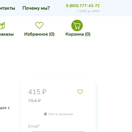
8 (800) 777-43-72
нтакты
Почему мы?
с 10:00 до 18:00
заказы
Избранное (
0
)
Корзина (
0
)
415 ₽
764 ₽
щее с
б
Нет в наличии
Email*