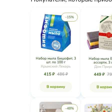
-15%
Набор мыла Бишофит, 3
Набор мыла 
шт. по 100 г
ассорти, 3 ш
Крымский Лекарь
Дом Прир
415 ₽
486 ₽
449 ₽
79
В корзину
В корзи
-48%