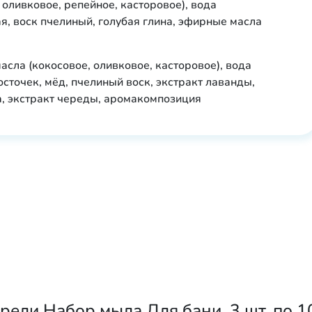
 оливковое, репейное, касторовое), вода
я, воск пчелиный, голубая глина, эфирные масла
асла (кокосовое, оливковое, касторовое), вода
сточек, мёд, пчелиный воск, экстракт лаванды,
а, экстракт череды, аромакомпозиция
ели Набор мыла Для бани, 3 шт. по 10