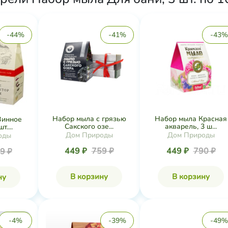
-44%
-41%
-43%
Набор мыла с грязью
Набор мыла Красная
Винное
Сакского озе...
акварель, 3 ш...
т....
Дом Природы
Дом Природы
оды
449 ₽
759 ₽
449 ₽
790 ₽
9 ₽
В корзину
В корзину
ну
-4%
-39%
-49%