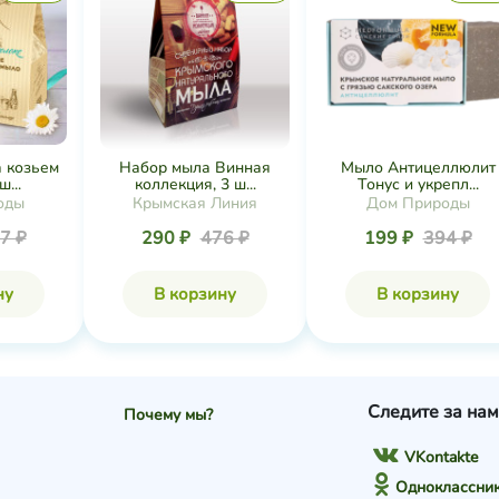
 козьем
Набор мыла Винная
Мыло Антицеллюлит
...
коллекция, 3 ш...
Тонус и укрепл...
оды
Крымская Линия
Дом Природы
7 ₽
290 ₽
476 ₽
199 ₽
394 ₽
ну
В корзину
В корзину
Следите за нам
Почему мы?
VKontakte
Одноклассни