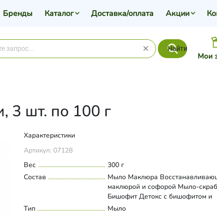
Бренды
Каталог
Доставка/оплата
Акции
Ко
Найти
Мои 
 3 шт. по 100 г
Характеристики
Артикул:
07128
Вес
300 г
Состав
Мыло Маклюра Восстанавливаю
маклюрой и софорой Мыло-скра
Бишофит Детокс с бишофитом и
голубой глиной Мыло Медовый
Тип
Развернуть состав
Мыло
Свежесть с горными травами