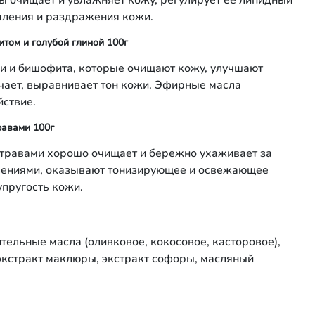
 очищает и увлажняет кожу, регулирует ее липидный
паления и раздражения кожи.
том и голубой глиной 100г
и и бишофита, которые очищают кожу, улучшают
чает, выравнивает тон кожи. Эфирные масла
ствие.
равами 100г
 травами хорошо очищает и бережно ухаживает за
алениями, оказывают тонизирующее и освежающее
упругость кожи.
тельные масла (оливковое, кокосовое, касторовое),
 экстракт маклюры, экстракт софоры, масляный