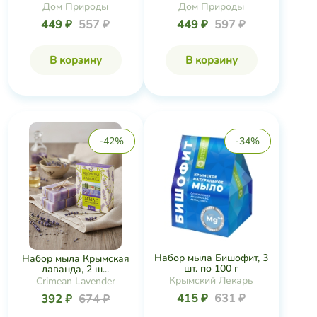
Дом Природы
Дом Природы
449 ₽
557 ₽
449 ₽
597 ₽
В корзину
В корзину
-42%
-34%
Набор мыла Бишофит, 3
Набор мыла Крымская
шт. по 100 г
лаванда, 2 ш...
Крымский Лекарь
Crimean Lavender
415 ₽
631 ₽
392 ₽
674 ₽