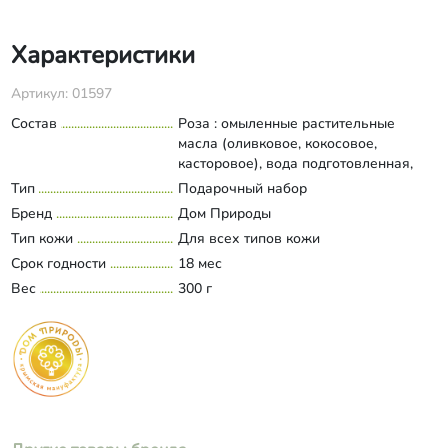
Характеристики
Артикул: 01597
Состав
Роза : омыленные растительные
масла (оливковое, кокосовое,
касторовое), вода подготовленная,
масло шиповника, отвар марены
Тип
Подарочный набор
Развернуть состав
красильной, экстракт розы, эфирные
Бренд
Дом Природы
масла герани, розы; витамин Е,
Тип кожи
Для всех типов кожи
кармин. Винное : омыленные
Срок годности
растительные масла (оливковое,
18 мес
кокосовое, касторовое), вода
Вес
300 г
подготовленная, масло виноградных
косточек, масло расторопши, сухое
красное вино, экстракт винограда,
мука виноградных косточек, эфирные
масла нероли, мандарина. Алоэ с
люффой: омыленные растительные
масла (оливковое, кокосовое,
касторовое), вода подготовленная,