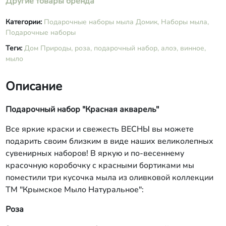
Другие товары бренда
масло жожоба, экстракт алоэ,
эфирные масла бергамота,
Категории:
Подарочные наборы мыла Домик,
Наборы мыла,
лемонграсса, розмарина; молотая
Подарочные наборы
люффа, хлорофиллин.
Теги:
Дом Природы,
роза,
подарочный набор,
алоэ,
винное,
мыло
Описание
Подарочный набор "Красная акварель"
Все яркие краски и свежесть ВЕСНЫ вы можете
подарить своим близким в виде наших великолепных
сувенирных наборов! В яркую и по-весеннему
красочную коробочку с красными бортиками мы
поместили три кусочка мыла из оливковой коллекции
ТМ "Крымское Мыло Натуральное":
Роза