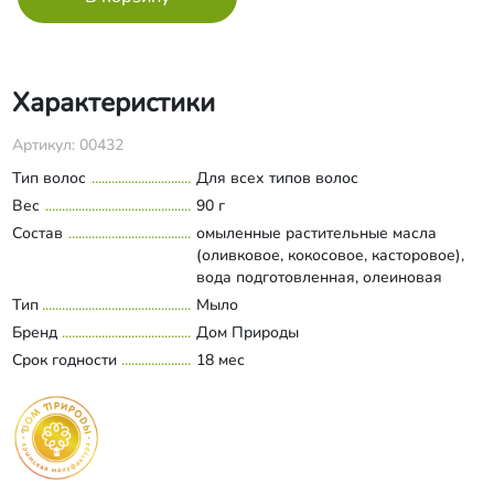
Характеристики
Артикул: 00432
Тип волос
Для всех типов волос
Вес
90 г
Состав
омыленные растительные масла
(оливковое, кокосовое, касторовое),
вода подготовленная, олеиновая
кислота, цетримониум хлорид,
Тип
Мыло
Развернуть состав
кокоглюкозид, пчелиный воск,
Бренд
Дом Природы
цетостеариловый спирт, витамин Е,
Срок годности
18 мес
янтарная кислота, экстракты
одуванчика и шиповника, эфирные
масла фиалки и пальмарозы.