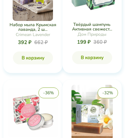
Твёрдый шампунь
Набор мыла Крымская
Активная свежест...
лаванда, 2 ш...
Дом Природы
Crimean Lavender
199 ₽
360 ₽
392 ₽
662 ₽
В корзину
В корзину
-36%
-32%