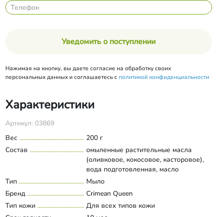
Уведомить о поступлении
Нажимая на кнопку, вы даете согласие на обработку своих
персональных данных и соглашаетесь с
политикой конфиденциальности
Характеристики
Артикул: 03869
Вес
200 г
Состав
омыленные растительные масла
(оливковое, кокосовое, касторовое),
вода подготовленная, масло
зародышей пшеницы, экстракт лотоса,
Тип
Мыло
Развернуть состав
лепестки роз, воск пчелиный, абсолют
Бренд
Crimean Queen
розы, масляный экстракт ванили,
Тип кожи
Для всех типов кожи
парфюмерная композиция, кармин.