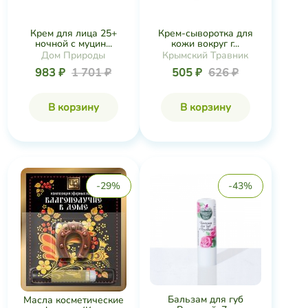
Крем для лица 25+
Крем-сыворотка для
ночной с муцин...
кожи вокруг г...
Дом Природы
Крымский Травник
983 ₽
1 701 ₽
505 ₽
626 ₽
В корзину
В корзину
-29%
-43%
Бальзам для губ
Масла косметические