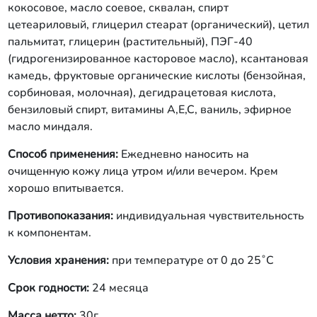
кокосовое, масло соевое, сквалан, спирт
цетеариловый, глицерил стеарат (органический), цетил
пальмитат, глицерин (растительный), ПЭГ-40
(гидрогенизированное касторовое масло), ксантановая
камедь, фруктовые органические кислоты (бензойная,
сорбиновая, молочная), дегидрацетовая кислота,
бензиловый спирт, витамины А,Е,С, ваниль, эфирное
масло миндаля.
Способ применения:
Ежедневно наносить на
очищенную кожу лица утром и/или вечером. Крем
хорошо впитывается.
Противопоказания:
индивидуальная чувствительность
к компонентам.
Условия хранения:
при температуре от 0 до 25˚С
Срок годности:
24 месяца
Масса нетто:
30г