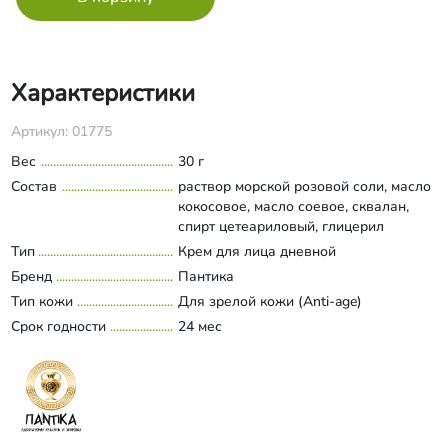
Характеристики
Артикул: 01775
Вес
30 г
Состав
раствор морской розовой соли, масло
кокосовое, масло соевое, сквалан,
спирт цетеариловый, глицерил
стеарат (органический), цетил
Тип
Крем для лица дневной
Развернуть состав
пальмитат, глицерин (растительный),
Бренд
Пантика
ПЭГ-40 (гидрогенизированное
Тип кожи
Для зрелой кожи (Anti-age)
касторовое масло), ксантановая
Срок годности
камедь, фруктовые органические
24 мес
кислоты (бензойная, сорбиновая,
молочная), дегидрацетовая кислота,
бензиловый спирт, витамины А,Е,С,
ваниль, эфирное масло миндаля.