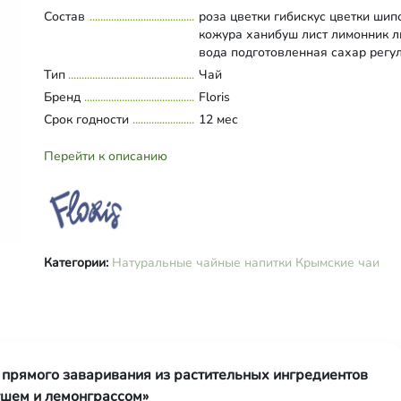
Состав
роза цветки гибискус цветки шип
кожура ханибуш лист лимонник л
вода подготовленная сахар регу
кислотности - лимонная кислота
Тип
Развернуть состав
Чай
Бренд
Floris
Срок годности
12 мес
Перейти к описанию
Категории:
Натуральные чайные напитки
Крымские чаи
прямого заваривания из растительных ингредиентов
ушем и лемонграссом»