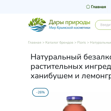
Главная
Главная
>
Каталог брендов
>
Floris
>
Натуральные
Натуральный безалк
растительных ингред
ханибушем и лемонг
-26%