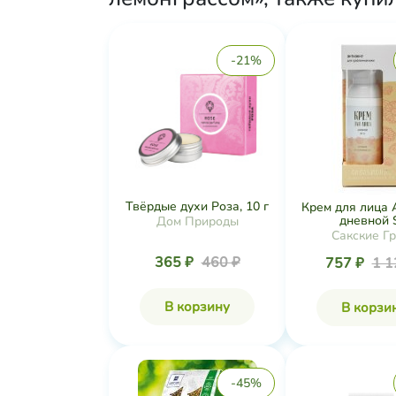
-21%
Твёрдые духи Роза, 10 г
Крем для лица 
дневной S
Дом Природы
Сакские Г
365 ₽
460 ₽
757 ₽
1 1
В корзину
В корзи
-45%