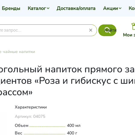
Бренды
Каталог
Доставка/оплата
Акции
Ко
Найти
Мои 
 чайные напитки
огольный напиток прямого за
иентов «Роза и гибискус с ш
рассом»
Характеристики
Артикул:
04075
Объем
400 мл
Вес
400 г