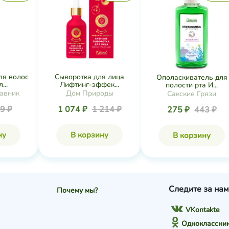
ля волос
Сыворотка для лица
Ополаскиватель для
...
Лифтинг-эффек...
полости рта И...
авник
Дом Природы
Сакские Грязи
9 ₽
1 074 ₽
1 214 ₽
275 ₽
443 ₽
ну
В корзину
В корзину
Следите за нам
Почему мы?
VKontakte
Одноклассни