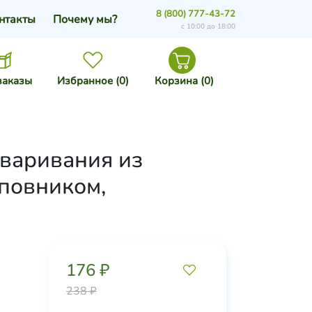
8 (800) 777-43-72
нтакты
Почему мы?
с 10:00 до 18:00
заказы
Избранное (
0
)
Корзина (
0
)
варивания из
иповником,
176 ₽
238 ₽