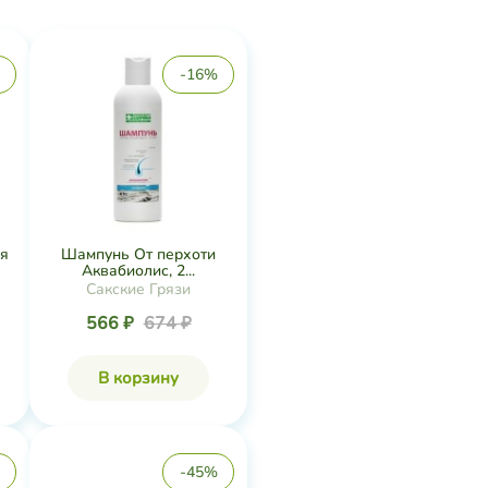
-16%
я
Шампунь От перхоти
Аквабиолис, 2...
Сакские Грязи
566 ₽
674 ₽
В корзину
-45%