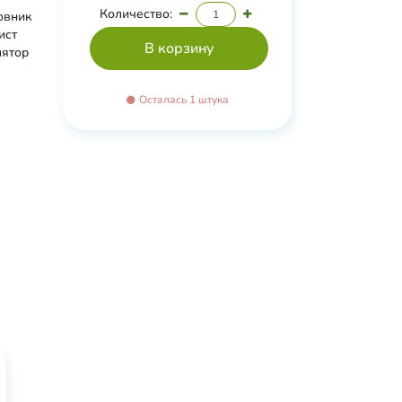
Количество:
овник
ист
лятор
Осталась 1 штука