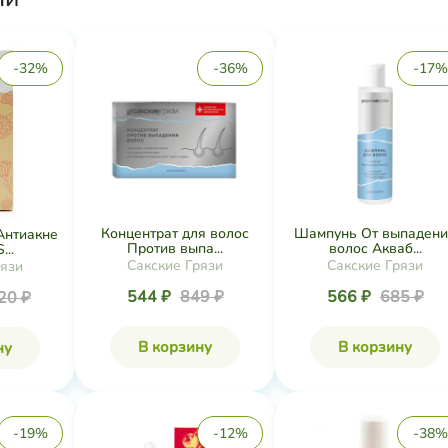
-32%
-36%
-17%
Концентрат для волос
Шампунь От выпадени
Антиакне
Против выпа...
волос Акваб...
...
Сакские Грязи
Сакские Грязи
рязи
544 ₽
849 ₽
566 ₽
685 ₽
20 ₽
В корзину
В корзину
ну
-19%
-12%
-38%