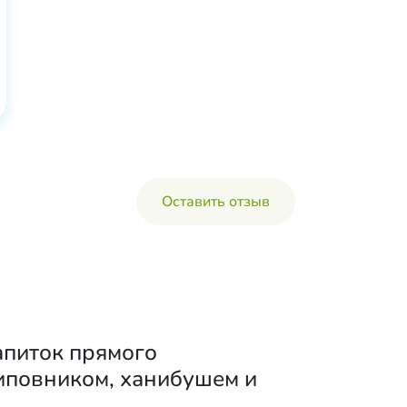
Оставить отзыв
апиток прямого
шиповником, ханибушем и