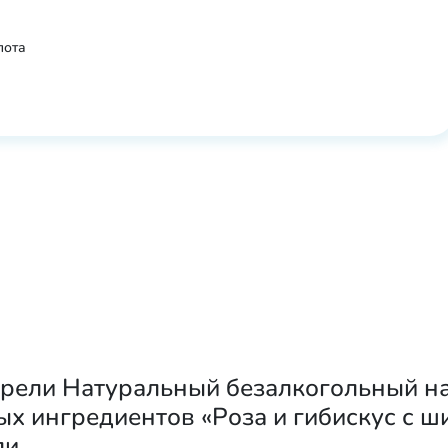
лота
брели Натуральный безалкогольный н
ых ингредиентов «Роза и гибискус с 
ли