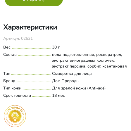
Характеристики
Артикул: 02531
Вес
30 г
Состав
вода подготовленная, ресвератрол,
экстракт виноградных косточек,
экстракт персика, сорбит, ксантановая
камедь, гиалуроновая кислота,
Тип
Сыворотка для лица
Развернуть состав
пантенол, витамины С и РР, коллаген,
Бренд
Дом Природы
аллантоин, оксиметилглицин,
Тип кожи
Для зрелой кожи (Anti-age)
бензиловый спирт, парфюмерная
Срок годности
композиция.
18 мес