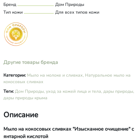
пшеницы, экстракт ромашки, янтарная
Бренд
Дом Природы
кислота, кокосовые сливки, витамин Е,
Тип кожи
Для всех типов кожи
эфирные масла илаг-иланга,
бергамота и герани.
Другие товары бренда
Категории:
Мыло на молоке и сливках,
Натуральное мыло на
кокосовых сливках
Теги:
Дом Природы,
уход за кожей лица и тела,
дары природы,
дары природы крыма
Описание
Мыло на кокосовых сливках "Изысканное очищение" с
янтарной кислотой