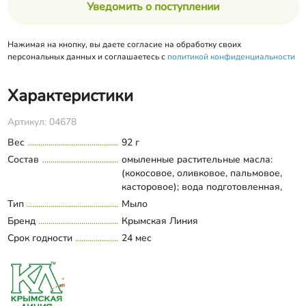
Уведомить о поступлении
Нажимая на кнопку, вы даете согласие на обработку своих
персональных данных и соглашаетесь с
политикой конфиденциальности
Характеристики
Артикул: 04678
Вес
92 г
Состав
омыленные растительные масла:
(кокосовое, оливковое, пальмовое,
касторовое); вода подготовленная,
масло облепиховое, голубая глина,
Тип
Мыло
Развернуть состав
эфирные масла: можжевельника,
Бренд
Крымская Линия
сосны крымской и сандалового
Срок годности
24 мес
дерева.