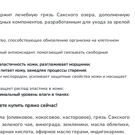
ржит лечебную грязь Сакского озера, дополненную
ных компонентов, разработанным для ухода за зрелой
тво, способствующее обновлению организма на клеточном
щный антиоксидант, помогающий связывать свободные
 эластичность кожи, разглаживает морщинки
;
питает кожу, замедляя процессы старения
;
ки кислородом, усиливает защитные свойства кожи и насыщает
ращает распад эластина в коже;
тимальный уровень влаги в тканях
.
те купить прямо сейчас!
а (оливковое, кокосовое, касторовое), грязь Сакского
 зеленого чая, винограда, земляники, масла облепихи,
арная кислота, эфирное масло герани, индигокармин.