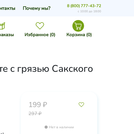
8 (800) 777-43-72
нтакты
Почему мы?
с 10:00 до 18:00
заказы
Избранное (
0
)
Корзина (
0
)
е с грязью Сакского
199 ₽
297 ₽
Нет в наличии