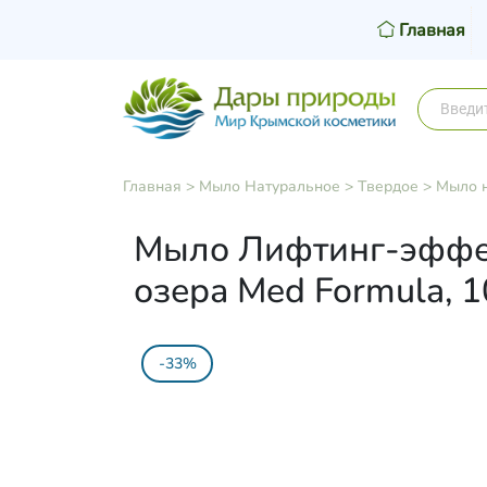
Главная
Главная
>
Мыло Натуральное
>
Твердое
>
Мыло н
Мыло Лифтинг-эффект
озера Med Formula, 1
-33%