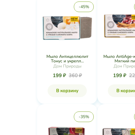
-45%
Мыло Антицеллюлит
Мыло AntiАge-
Тонус и укрепл...
Мягкий пил
Дом Природы
Дом Прир
199 ₽
360 ₽
199 ₽
22
В корзину
В корзи
-35%