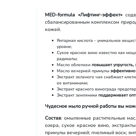
MED-formula «Лифтинг-эффект»
соде
сбалансированным комплексом природ
кожей.
Янтарная кислота - уникальное вещес
уровне;
Сухое красное вино известно как мо
радикалы;
Масло облепихи
повышает упругость,
Масло вечерней примулы
эффективно 
Экстракт зеленого чая снабжает клет
ее витаминами;
Экстракт красного винограда предотв
Экстракт земляники
поддержив
ает оп
Чудесное мыло ручной работы вы може
Состав
: омыленные растительные масл
озера, сухое красное вино, экстракты
примулы вечерней; пчелиный воск; янт