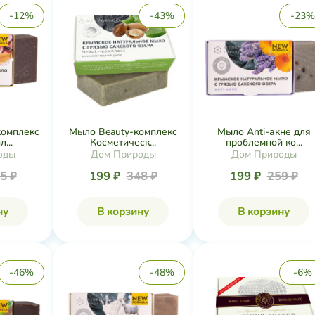
-12%
-43%
-23%
комплекс
Мыло Beauty-комплекс
Мыло Anti-акне для
...
Косметическ...
проблемной ко...
оды
Дом Природы
Дом Природы
5 ₽
199 ₽
348 ₽
199 ₽
259 ₽
ну
В корзину
В корзину
-46%
-48%
-6%