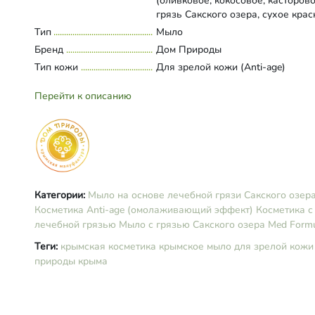
(оливковое, кокосовое, касторово
грязь Сакского озера, сухое кра
вино, экстракты зеленого чая,
Тип
Развернуть состав
Мыло
винограда, земляники, масла обл
Бренд
Дом Природы
примулы вечерней; пчелиный вос
Тип кожи
Для зрелой кожи (Anti-age)
янтарная кислота, эфирное масл
герани, индигокармин.
Перейти к описанию
Категории:
Мыло на основе лечебной грязи Сакского озер
Косметика Anti-age (омолаживающий эффект)
Косметика с
лечебной грязью
Мыло с грязью Сакского озера Med Form
Теги:
крымская косметика
крымское мыло
для зрелой кожи
природы крыма