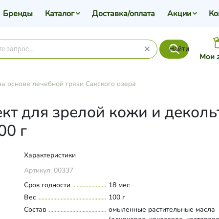
Бренды
Каталог
Доставка/оплата
Акции
Ко
Найти
Мои 
а основе лечебной грязи Сакского озера
 для зрелой кожи и декольт
00 г
Характеристики
Артикул:
00337
Срок годности
18 мес
Вес
100 г
Состав
омыленные растительные масла