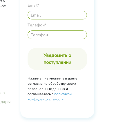
е),
Email*
сное
епихи,
к;
Телефон*
о
Уведомить о
поступлении
Нажимая на кнопку, вы даете
а
согласие на обработку своих
персональных данных и
ula
соглашаетесь с
политикой
конфиденциальности
дары