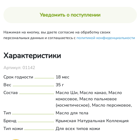
Уведомить о поступлении
Нажимая на кнопку, вы даете согласие на обработку своих
персональных данных и соглашаетесь с
политикой конфиденциальности
Характеристики
Артикул: 01142
Срок годности
18 мес
Вес
35 г
Состав
Масло Ши, Масло какао, Масло
кокосовое, Масло пальмовое
(косметическое), Масло персиковое,
Масло абрикосовое, Масло Арганы,
Тип
Масло для тела
Развернуть состав
Пчелиный воск, Натуральная
Бренд
Крымская Натуральная Коллекция
парфюмерная композиция, Витамин Е.
Тип кожи
Для всех типов кожи