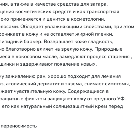
ия, а также в качестве средства для загара.
щения косметических средств и как транспортная
око применяется и ценится в косметологии,
волосами. Обладает увлажняющими свойствами, при этом
роникает в кожу и не оставляет жирной пленки,
 липидный барьер. Возвращает коже гладкость,
нно благотворно влияет на зрелую кожу. Природные
еся в кокосовом масле, замедляют процесс старения ,
щинки и задерживают появление новых.
му заживлению ран, хорошо подходит для лечения
з, атопический дерматит и экзема, снимает симптомы,
ражает чувствительную кожу. Содержащиеся в
езащитные фильтры защищают кожу от вредного УФ-
ть его как натуральный солнцезащитный крем перед
епереносимость