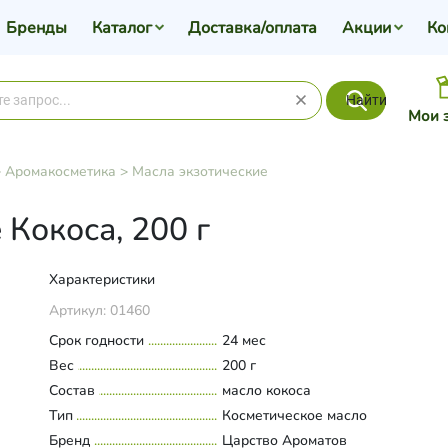
Бренды
Каталог
Доставка/оплата
Акции
Ко
Найти
Мои 
>
Аромакосметика
>
Масла экзотические
Кокоса, 200 г
Характеристики
Артикул:
01460
Срок годности
24 мес
Вес
200 г
Состав
масло кокоса
Тип
Косметическое масло
Бренд
Царство Ароматов