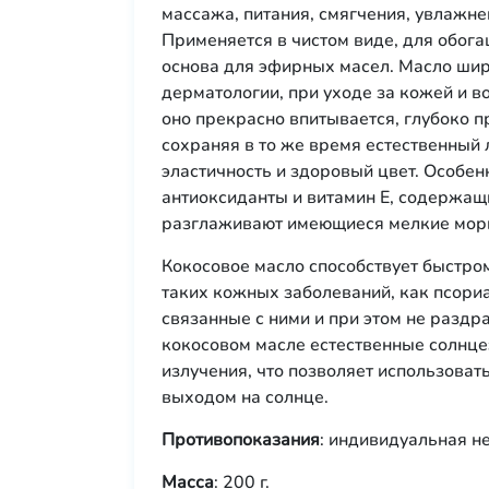
массажа, питания, смягчения, увлажнен
Применяется в чистом виде, для обога
основа для эфирных масел. Масло шир
дерматологии, при уходе за кожей и 
оно прекрасно впитывается, глубоко п
сохраняя в то же время естественный
эластичность и здоровый цвет. Особе
антиоксиданты и витамин Е, содержащи
разглаживают имеющиеся мелкие мор
Кокосовое масло способствует быстро
таких кожных заболеваний, как псориа
связанные с ними и при этом не разд
кокосовом масле естественные солнц
излучения, что позволяет использова
выходом на солнце.
Противопоказания
: индивидуальная н
Масса
: 200 г.