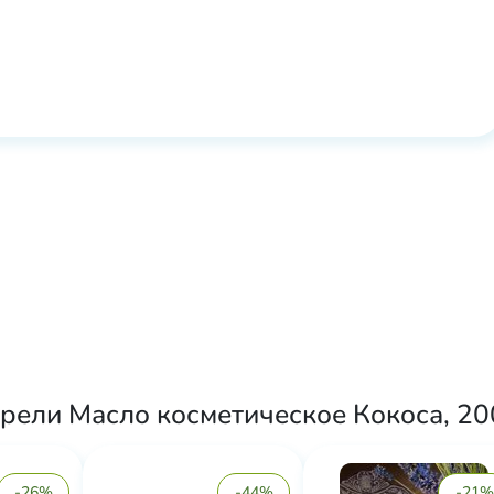
рели Масло косметическое Кокоса, 200
-26%
-44%
-21%