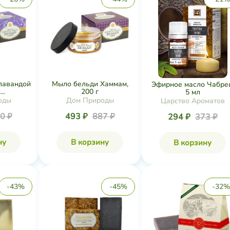
лавандой
Мыло бельди Хаммам,
Эфирное масло Чабрец
..
200 г
5 мл
оды
Дом Природы
Царство Ароматов
0 ₽
493 ₽
887 ₽
294 ₽
373 ₽
ну
В корзину
В корзину
-43%
-45%
-32%