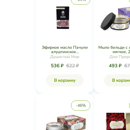
Эфирное масло Пачули
Мыло бельди с 
алуштинское...
мягкое, 2.
Душистый Мир
Дом Прир
536 ₽
622 ₽
493 ₽
67
В корзину
В корзи
-46%