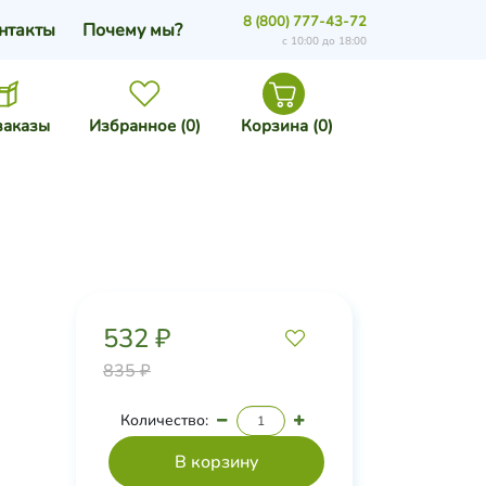
8 (800) 777-43-72
нтакты
Почему мы?
с 10:00 до 18:00
заказы
Избранное (
0
)
Корзина (
0
)
532 ₽
835 ₽
Количество: