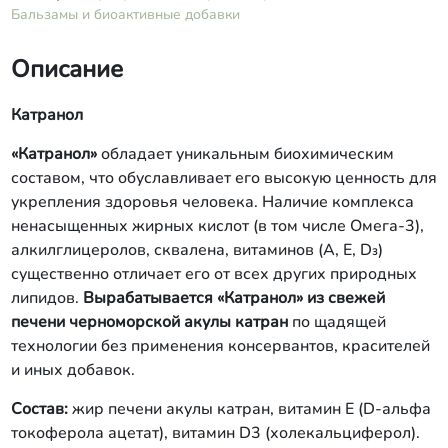
Бальзамы и биоактивные добавки
Описание
Катранол
«Катранол»
обладает уникальным биохимическим
составом, что обуславливает его высокую ценность для
укрепления здоровья человека. Наличие комплекса
ненасыщенных жирных кислот (в том числе Омега-3),
алкилглицеролов, сквалена, витаминов (А, Е, D₃)
существенно отличает его от всех других природных
липидов.
Вырабатывается «Катранол» из свежей
печени черноморской акулы катран
по щадящей
технологии без применения консервантов, красителей
и иных добавок.
Состав:
жир печени акулы катран, витамин Е (D-альфа
токоферола ацетат), витамин D3 (холекальциферол).