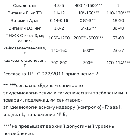
Сквален, мг
4,3-5
400**-1500***
1
Витамин Е, мг ТЭ
11-12
10*-150***
110-120****
Витамин А, мг
0,14-0,16
0,8*-3***
18-20
Витамин D3, мкг
1,8-2
5*-15***
36-40
ПНЖК Омега-3, мг,
1050-1200
2000**-5000***
53-60
из них:
-эйкозапентаеновая,
140-160
600**
23-27
г
-докозагексаеновая,
700-800
700**
100-114****
г
*согласно ТР ТС 022/2011 приложение 2;
**, ***согласно «Единым санитарно-
эпидемиологическим и гигиеническим требованиям к
товарам, подлежащим санитарно-
эпидемиологическому надзору (контролю)» Глава II,
раздел 1, приложение № 5;
****не превышает верхний допустимый уровень
потребления.