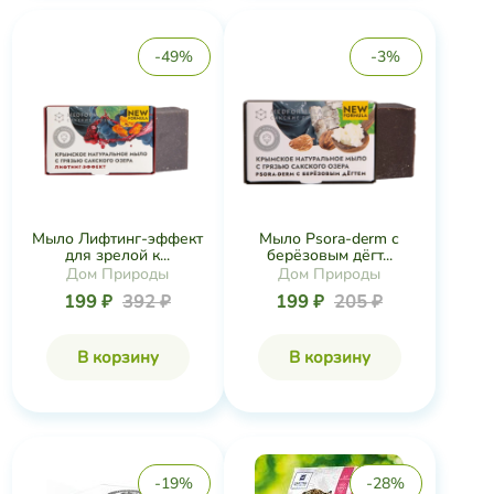
-49%
-3%
Мыло Лифтинг-эффект
Мыло Psora-derm с
для зрелой к...
берёзовым дёгт...
Дом Природы
Дом Природы
199 ₽
392 ₽
199 ₽
205 ₽
В корзину
В корзину
-19%
-28%