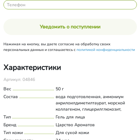
Уведомить о поступлении
Нажимая на кнопку, вы даете согласие на обработку своих
персональных данных и соглашаетесь с
политикой конфиденциальности
Характеристики
Артикул: 04846
Вес
50 г
Состав
вода подготовленная, аммониум
акрилоилдиметилтаурат, морской
коллагеном, глицерилглюкозит,
Bix’Activ (экстракт семян аннато),
Тип
Гель для лица
Развернуть состав
кофеин, экстракт земляники, Д-
Бренд
Царство Ароматов
пантенол, аллантоин, гиалуроновая
Тип кожи
Для сухой кожи
кислота высокомолекулярная,