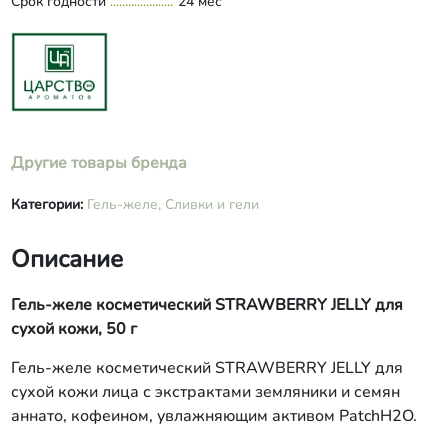
Срок годности
гиалуроновая кислота
24 мес
высокомолекулярная, PatcH2O
(комбинация трех биополисахаридов),
таурин, HYDROVANCE, ПЭГ-40,
гидрогенизированное касторовое
масло, калия сорбат, кислота
лимонная, краситель, отдушка, масло
эфирное мандарина.
Другие товары бренда
Категории:
Гель-желе,
Сливки и гели
Описание
Гель-желе косметический STRAWBERRY JELLY для
сухой кожи, 50 г
Гель-желе косметический STRAWBERRY JELLY для
сухой кожи лица с экстрактами земляники и семян
аннато, кофеином, увлажняющим активом PatchH2O.