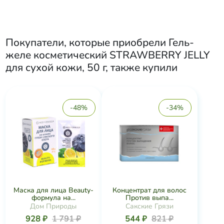
Покупатели, которые приобрели
Гель-
желе косметический STRAWBERRY JELLY
для сухой кожи, 50 г
, также купили
-48%
-34%
Маска для лица Beauty-
Концентрат для волос
формула на...
Против выпа...
Дом Природы
Сакские Грязи
928 ₽
1 791 ₽
544 ₽
821 ₽