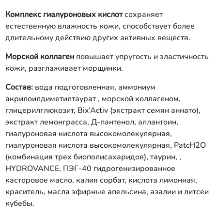
Комплекс гиалуроновых кислот
сохраняет
естественную влажность кожи, способствует более
длительному действию других активных веществ.
Морской коллаген
повышает упругость и эластичность
кожи, разглаживает морщинки.
Состав:
вода подготовленная, аммониум
акрилоилдиметилтаурат , морской коллагеном,
глицерилглюкозит, Bix’Activ (экстракт семян аннато),
экстракт лемонграсса, Д-пантенол, аллантоин,
гиалуроновая кислота высокомолекулярная,
гиалуроновая кислота высокомолекулярная, PatcH2O
(комбинация трех биополисахаридов), таурин, ,
HYDROVANCE, ПЭГ-40 гидрогенизированное
касторовое масло, калия сорбат, кислота лимонная,
краситель, масла эфирные апельсина, азалии и литсеи
кубебы.