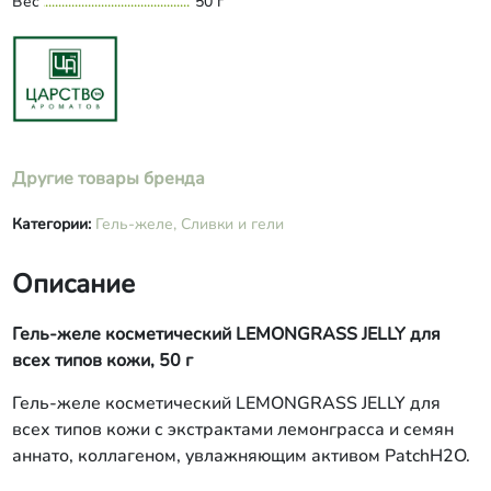
Вес
50 г
биополисахаридов), таурин, ,
HYDROVANCE, ПЭГ-40
гидрогенизированное касторовое
масло, калия сорбат, кислота
лимонная, краситель, масла эфирные
апельсина, азалии и литсеи кубебы.
Другие товары бренда
Категории:
Гель-желе,
Сливки и гели
Описание
Гель-желе косметический LEMONGRASS JELLY для
всех типов кожи, 50 г
Гель-желе косметический LEMONGRASS JELLY для
всех типов кожи с экстрактами лемонграсса и семян
аннато, коллагеном, увлажняющим активом PatchH2O.