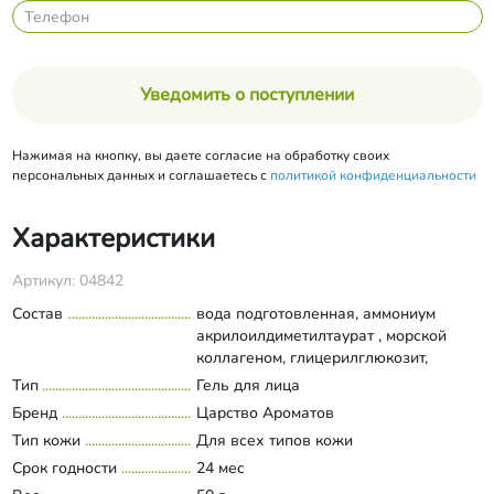
Уведомить о поступлении
Нажимая на кнопку, вы даете согласие на обработку своих
персональных данных и соглашаетесь с
политикой конфиденциальности
Характеристики
Артикул: 04842
Состав
вода подготовленная, аммониум
акрилоилдиметилтаурат , морской
коллагеном, глицерилглюкозит,
Bix’Activ (экстракт семян аннато),
Тип
Гель для лица
Развернуть состав
экстракт лемонграсса, Д-пантенол,
Бренд
Царство Ароматов
аллантоин, гиалуроновая кислота
Тип кожи
Для всех типов кожи
высокомолекулярная, гиалуроновая
Срок годности
кислота высокомолекулярная,
24 мес
PatcH2O (комбинация трех