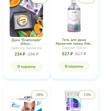
Гель для душа
Духи "Enamorado"
Крымские травы Акв...
(Mosc...
Сакские Грязи
Царство Ароматов
527 ₽
817 ₽
234 ₽
236 ₽
В корзину
В корзину
-39%
-13%