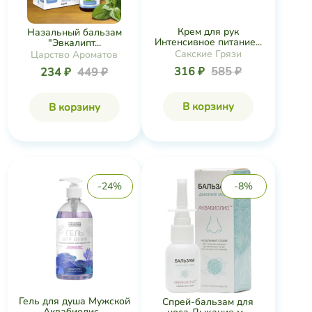
Крем для рук
Назальный бальзам
Интенсивное питание...
"Эвкалипт...
Сакские Грязи
Царство Ароматов
316 ₽
585 ₽
234 ₽
449 ₽
В корзину
В корзину
-24%
-8%
Гель для душа Мужской
Спрей-бальзам для
Аквабиолис...