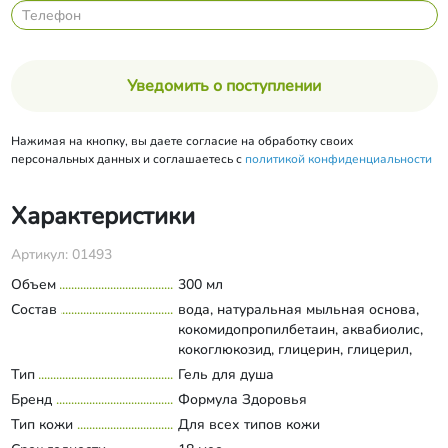
Уведомить о поступлении
Нажимая на кнопку, вы даете согласие на обработку своих
персональных данных и соглашаетесь с
политикой конфиденциальности
Характеристики
Артикул: 01493
Объем
300 мл
Состав
вода, натуральная мыльная основа,
кокомидопропилбетаин, аквабиолис,
кокоглюкозид, глицерин, глицерил,
олеат, масло лаванды, масло ши,
Тип
Гель для душа
Развернуть состав
масло винограда, экстракт морских
Бренд
Формула Здоровья
водорослей, д-пантенол, бензоат
Тип кожи
Для всех типов кожи
натрия, сорбат калия.