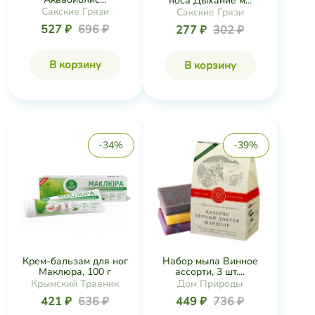
носа Дыхание м...
Сакские Грязи
Сакские Грязи
527 ₽
696 ₽
277 ₽
302 ₽
В корзину
В корзину
-34%
-39%
Крем-бальзам для ног
Набор мыла Винное
Маклюра, 100 г
ассорти, 3 шт....
Крымский Травник
Дом Природы
421 ₽
636 ₽
449 ₽
736 ₽