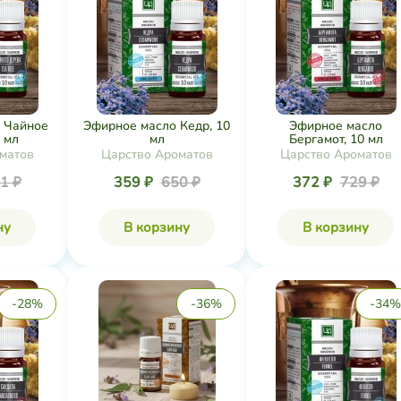
 Чайное
Эфирное масло Кедр, 10
Эфирное масло
 мл
мл
Бергамот, 10 мл
матов
Царство Ароматов
Царство Ароматов
1 ₽
359 ₽
650 ₽
372 ₽
729 ₽
ну
В корзину
В корзину
-28%
-36%
-34%