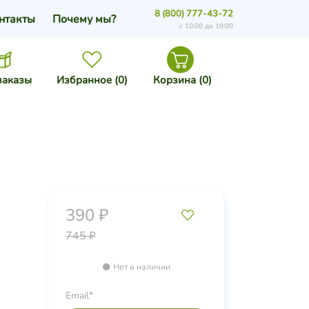
8 (800) 777-43-72
нтакты
Почему мы?
с 10:00 до 18:00
заказы
Избранное (
0
)
Корзина (
0
)
390 ₽
745 ₽
Нет в наличии
Email*