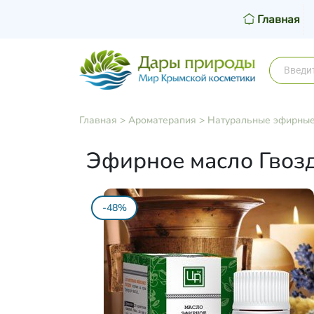
Главная
Главная
>
Ароматерапия
>
Натуральные эфирные
Эфирное масло Гвозд
-48%