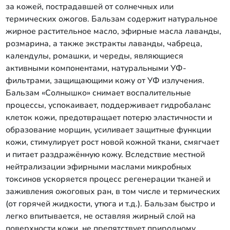
за кожей, пострадавшей от солнечных или
термических ожогов. Бальзам содержит натуральное
жирное растительное масло, эфирные масла лаванды,
розмарина, а также экстракты лаванды, чабреца,
календулы, ромашки, и череды, являющиеся
активными компонентами, натуральными УФ-
фильтрами, защищающими кожу от УФ излучения.
Бальзам «Солнышко» снимает воспалительные
процессы, успокаивает, поддерживает гидробаланс
клеток кожи, предотвращает потерю эластичности и
образование морщин, усиливает защитные функции
кожи, стимулирует рост новой кожной ткани, смягчает
и питает раздражённую кожу. Вследствие местной
нейтрализации эфирными маслами микробных
токсинов ускоряется процесс регенерации тканей и
заживления ожоговых ран, в том числе и термических
(от горячей жидкости, утюга и т.д.). Бальзам быстро и
легко впитывается, не оставляя жирный слой на
поверхности кожи, не препятствует природному