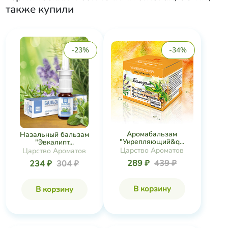
также купили
-23%
-34%
Аромабальзам
Назальный бальзам
"Укрепляющий&q...
"Эвкалипт...
Царство Ароматов
Царство Ароматов
289 ₽
439 ₽
234 ₽
304 ₽
В корзину
В корзину