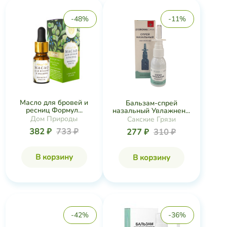
-48%
-11%
Масло для бровей и
Бальзам-спрей
ресниц Формул...
назальный Увлажнен...
Дом Природы
Сакские Грязи
382 ₽
733 ₽
277 ₽
310 ₽
В корзину
В корзину
-42%
-36%