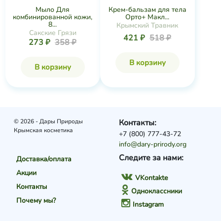
Мыло Для
Крем-бальзам для тела
комбинированной кожи,
Орто+ Макл...
8...
Крымский Травник
Сакские Грязи
421 ₽
518 ₽
273 ₽
358 ₽
В корзину
В корзину
© 2026 - Дары Природы
Контакты:
Крымская косметика
+7 (800) 777-43-72
info@dary-prirody.org
Следите за нами:
Доставка/оплата
Акции
VKontakte
Контакты
Одноклассники
Почему мы?
Instagram