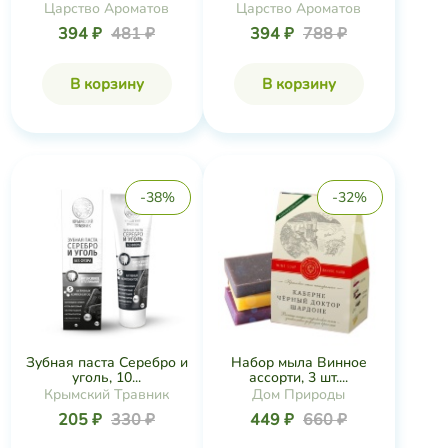
Царство Ароматов
Царство Ароматов
394 ₽
481 ₽
394 ₽
788 ₽
В корзину
В корзину
-38%
-32%
Зубная паста Серебро и
Набор мыла Винное
уголь, 10...
ассорти, 3 шт....
Крымский Травник
Дом Природы
205 ₽
330 ₽
449 ₽
660 ₽