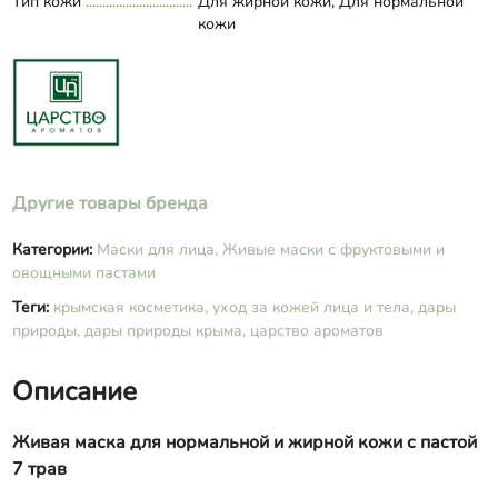
Тип кожи
Для жирной кожи, Для нормальной
экстракт ромашки, экстракт чистотела,
кожи
бензойная кислота, масло эфирное
нероли, лавра, лаванды.
Другие товары бренда
Категории:
Маски для лица,
Живые маски с фруктовыми и
овощными пастами
Теги:
крымская косметика,
уход за кожей лица и тела,
дары
природы,
дары природы крыма,
царство ароматов
Описание
Живая маска для нормальной и жирной кожи с пастой
7 трав