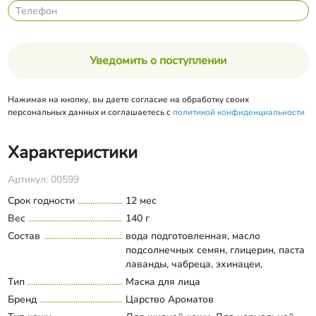
Уведомить о поступлении
Нажимая на кнопку, вы даете согласие на обработку своих
персональных данных и соглашаетесь с
политикой конфиденциальности
Характеристики
Артикул: 00599
Срок годности
12 мес
Вес
140 г
Состав
вода подготовленная, масло
подсолнечных семян, глицерин, паста
лаванды, чабреца, эхинацеи,
чистотела, подорожника, мяты,
Тип
Маска для лица
Развернуть состав
тысячелистника, акриловый
Бренд
Царство Ароматов
сополимер, масло абрикосовое,