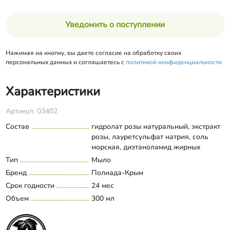
Уведомить о поступлении
Нажимая на кнопку, вы даете согласие на обработку своих
персональных данных и соглашаетесь с
политикой конфиденциальности
Характеристики
Артикул: 03402
Состав
гидролат розы натуральный, экстракт
розы, лауретсульфат натрия, соль
морская, диэтаноламид жирных
кислот кокосового масла, глицерин,
Тип
Мыло
Развернуть состав
масло эфирное розовое натуральное,
Бренд
Полиада-Крым
бензоат натрия, сорбат калия,
Срок годности
24 мес
краситель пищевой красный
Объем
очаровательный Е129
300 мл