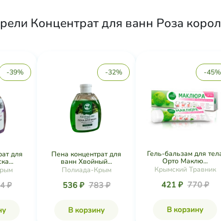
рели Концентрат для ванн Роза короле
-39%
-32%
-45%
Гель-бальзам для тел
рат для
Пена концентрат для
Орто Маклю...
а...
ванн Хвойный...
Крымский Травник
Крым
Полиада-Крым
421 ₽
770 ₽
4 ₽
536 ₽
783 ₽
В корзину
ну
В корзину