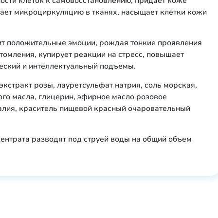
ости клеток к самовосстановлению, придает коже
чшает микроциркуляцию в тканях, насыщает клетки кожи
ит положительные эмоции, рождая тонкие проявления
томления, купирует реакции на стресс, повышает
ческий и интеллектуальный подъемы.
 экстракт розы, лауретсульфат натрия, соль морская,
го масла, глицерин, эфирное масло розовое
калия, краситель пищевой красный очаровательный
центрата разводят под струей воды на общий объем