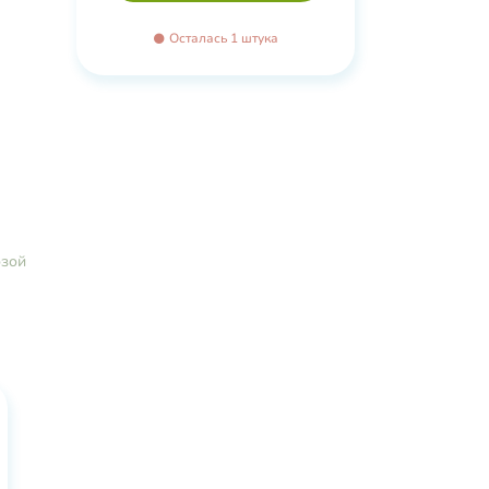
рное
зоат
Осталась 1 штука
ый
озой