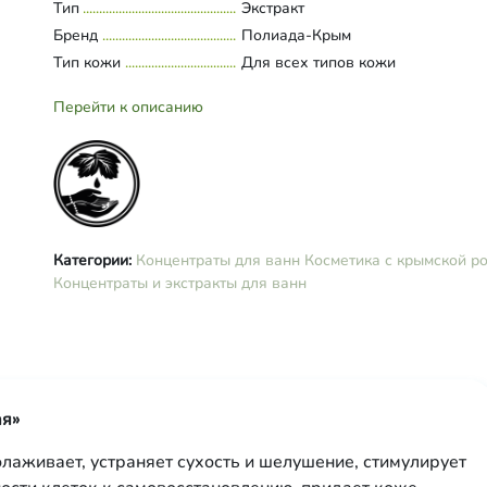
кокосового масла, глицерин, эфи
Тип
Развернуть состав
Экстракт
масло розовое натуральное, бен
Бренд
Полиада-Крым
натрия, сорбат калия, краситель
Тип кожи
Для всех типов кожи
пищевой красный очаровательн
E129.
Перейти к описанию
Категории:
Концентраты для ванн
Косметика с крымской р
Концентраты и экстракты для ванн
ая»
лаживает, устраняет сухость и шелушение, стимулирует