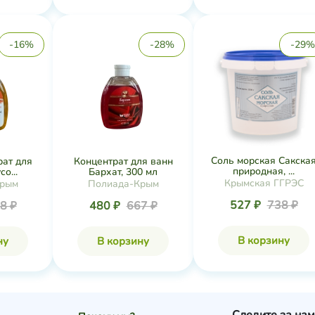
-16%
-28%
-29%
Соль морская Сакска
рат для
Концентрат для ванн
природная, ...
о...
Бархат, 300 мл
Крымская ГГРЭС
Крым
Полиада-Крым
527 ₽
738 ₽
8 ₽
480 ₽
667 ₽
В корзину
ну
В корзину