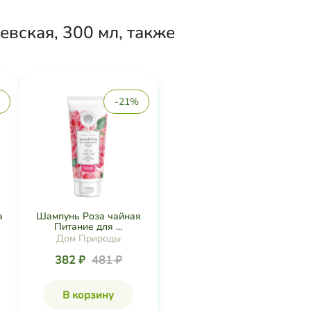
вская, 300 мл, также
-21%
а
Шампунь Роза чайная
Питание для ...
Дом Природы
382 ₽
481 ₽
В корзину