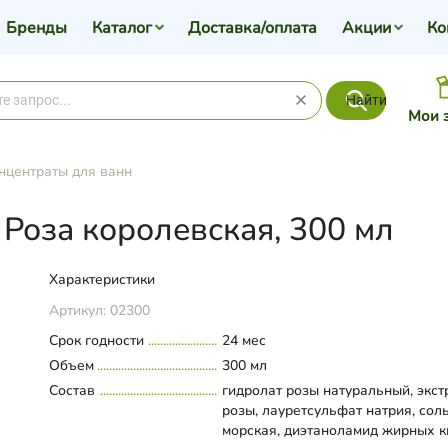
Бренды
Каталог
Доставка/оплата
Акции
Ко
Найти
Мои 
нцентраты для ванн
 Роза королевская, 300 мл
Характеристики
Артикул:
02300
Срок годности
24 мес
Объем
300 мл
Состав
гидролат розы натуральный, экст
розы, лауретсульфат натрия, сол
морская, диэтаноламид жирных к