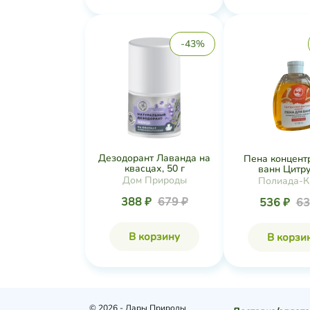
-43%
Дезодорант Лаванда на
Пена концент
квасцах, 50 г
ванн Цитрус
Дом Природы
Полиада-
388 ₽
679 ₽
536 ₽
63
В корзину
В корзи
© 2026 - Дары Природы