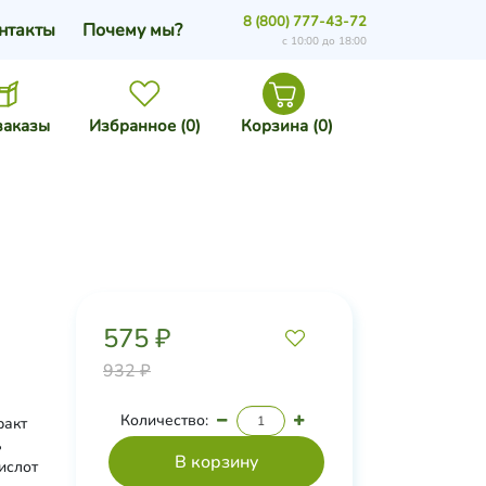
8 (800) 777-43-72
нтакты
Почему мы?
с 10:00 до 18:00
заказы
Избранное (
0
)
Корзина (
0
)
575 ₽
932 ₽
Количество:
ракт
ь
ислот