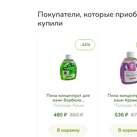
Покупатели, которые приоб
купили
-44%
Пена концентрат для
Пена концент
ванн Вербено...
ванн Крымск
Полиада-Крым
Полиада-
480 ₽
850 ₽
536 ₽
87
В корзину
В корзи