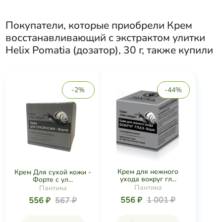
Покупатели, которые приобрели
Крем
восстанавливающий с экстрактом улитки
Helix Pomatia (дозатор), 30 г
, также купили
-2%
-44%
Крем для нежного
Крем Для сухой кожи -
ухода вокруг гл...
Форте с ул...
Пантика
Пантика
556 ₽
1 001 ₽
556 ₽
567 ₽