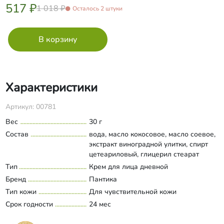
517 ₽
1 018 ₽
Осталось 2 штуки
Характеристики
Артикул: 00781
Вес
30 г
Состав
вода, масло кокосовое, масло соевое,
экстракт виноградной улитки, спирт
цетеариловый, глицерил стеарат
(органический), цетил пальмитат ,
Тип
Крем для лица дневной
Развернуть состав
глицерин (растительный), ПЭГ-40
Бренд
Пантика
гидрогенизированное касторовое
Тип кожи
Для чувствительной кожи
масло (из касторового масла),
Срок годности
ксантановая камедь, фруктовые
24 мес
органические кислоты (бензойная,