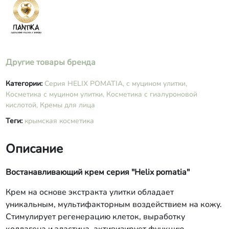
сорбиновая, янтарная), бензиловый
спирт, пантенол, имбирь, масло
виноградных косточек, витамины С, Е,
А, эфирное масло лаванды.
Другие товары бренда
Категории:
Серия HELIX POMATIA, с муцином улитки,
Косметика с муцином улитки,
Косметика с гиалуроновой
кислотой,
Кремы для лица
Теги:
крымская косметика
Описание
Востанавливающий крем серия "Helix pomatia"
Крем на основе экстракта улитки обладает
уникальным, мультифакторным воздействием на кожу.
Стимулирует регенерацию клеток, выработку