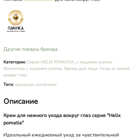
масло), ксантановая камедь,
фруктовые органические кислоты
(бензойная, сорбиновая, янтарная),
бензиловый спирт, водный экстракт
лекарственных растений (ромашки,
ноготков, почек сосны, солодки,
женьшеня), экстракт софоры
японской, масло облепихи, масло
Другие товары бренда
виноградных косточек, лецитин,
витамины С, Е, А, эфирное масло
Категории:
Серия HELIX POMATIA, с муцином улитки,
герани.
Косметика с муцином улитки,
Кремы для лица,
Уход за кожей
вокруг глаз
Теги:
крымская косметика
Описание
Крем для нежного ухода вокруг глаз серия "Helix
pomatia"
Идеальный ежедневный уход за чувствительной