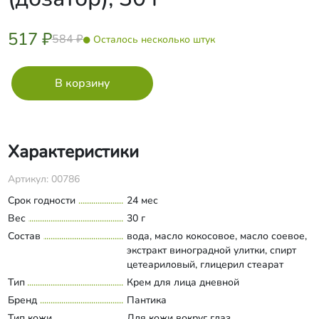
517 ₽
584 ₽
Осталось несколько штук
Характеристики
Артикул: 00786
Срок годности
24 мес
Вес
30 г
Состав
вода, масло кокосовое, масло соевое,
экстракт виноградной улитки, спирт
цетеариловый, глицерил стеарат
(органический), цетил пальмитат,
Тип
Крем для лица дневной
Развернуть состав
глицерин (растительный), ПЭГ-40
Бренд
Пантика
(гидрогенизированное касторовое
Тип кожи
Для кожи вокруг глаз