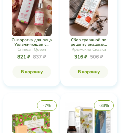
Сыворотка для лица
Сбор травяной по
Увлажняющая с...
рецепту академи...
Crimean Queen
Крымские Сказки
821 ₽
837 ₽
316 ₽
506 ₽
В корзину
В корзину
-7%
-33%