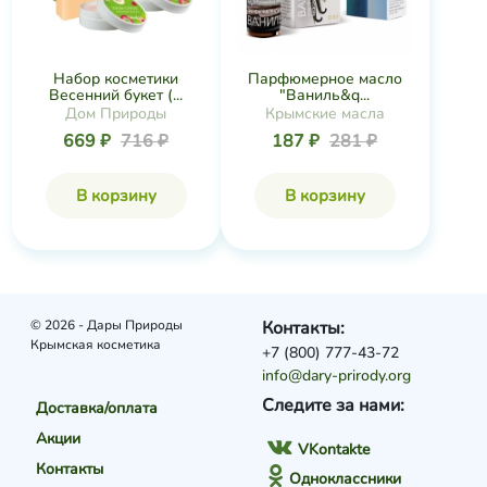
Набор косметики
Парфюмерное масло
Весенний букет (...
"Ваниль&q...
Дом Природы
Крымские масла
669 ₽
716 ₽
187 ₽
281 ₽
В корзину
В корзину
© 2026 - Дары Природы
Контакты:
Крымская косметика
+7 (800) 777-43-72
info@dary-prirody.org
Следите за нами:
Доставка/оплата
Акции
VKontakte
Контакты
Одноклассники