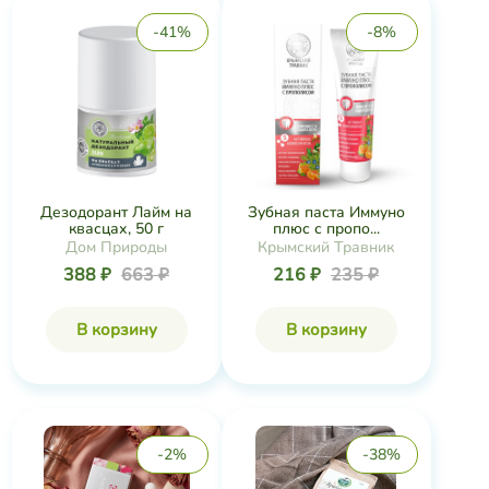
-41%
-8%
Дезодорант Лайм на
Зубная паста Иммуно
квасцах, 50 г
плюс с пропо...
Дом Природы
Крымский Травник
388 ₽
663 ₽
216 ₽
235 ₽
В корзину
В корзину
-2%
-38%