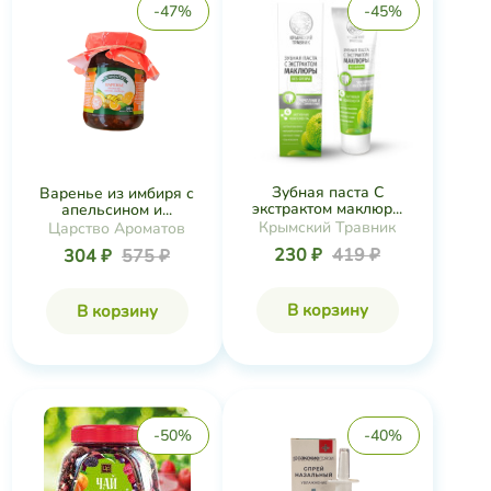
-47%
-45%
Зубная паста С
Варенье из имбиря с
экстрактом маклюр...
апельсином и...
Крымский Травник
Царство Ароматов
230 ₽
419 ₽
304 ₽
575 ₽
В корзину
В корзину
-50%
-40%