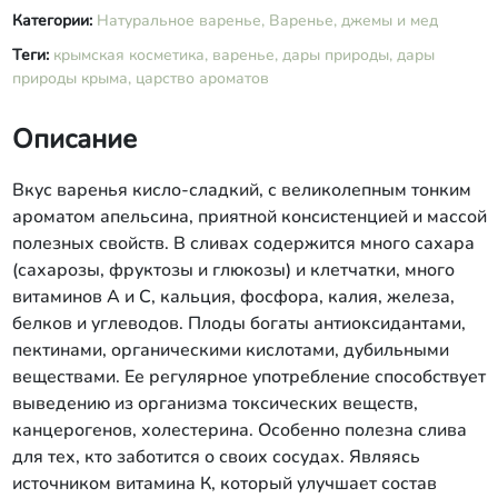
Категории:
Натуральное варенье,
Варенье, джемы и мед
Теги:
крымская косметика,
варенье,
дары природы,
дары
природы крыма,
царство ароматов
Описание
Вкус варенья кисло-сладкий, с великолепным тонким
ароматом апельсина, приятной консистенцией и массой
полезных свойств. В сливах содержится много сахара
(сахарозы, фруктозы и глюкозы) и клетчатки, много
витаминов А и С, кальция, фосфора, калия, железа,
белков и углеводов. Плоды богаты антиоксидантами,
пектинами, органическими кислотами, дубильными
веществами. Ее регулярное употребление способствует
выведению из организма токсических веществ,
канцерогенов, холестерина. Особенно полезна слива
для тех, кто заботится о своих сосудах. Являясь
источником витамина К, который улучшает состав