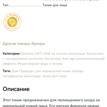
экстракт плодов малины,
Тип
Тоник для лица
Развернуть состав
гиалуроновая кислота, аллантоин,
пантенол, лимонная кислота,
глицерин, витамин С,
оксиметилглицин, бензиловый спирт,
парфюмерная композиция.
Другие товары бренда
Категории:
​Линейка ANTI-AGE на основе винограда,
Косметика
с гиалуроновой кислотой,
Косметика Anti-age (омолаживающий
эффект),
Мицеллярная вода и тоники
Теги:
Дом Природы,
для нормальной кожи,
antiage,
полифенолы винограда,
тоник для лица
Описание
Этот тоник предназначен для полноценного ухода за
нормальной кожей лица. Его мягкая формула нежно