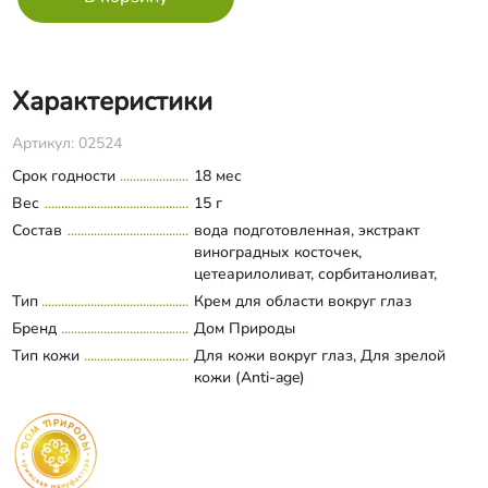
Характеристики
Артикул: 02524
Срок годности
18 мес
Вес
15 г
Состав
вода подготовленная, экстракт
виноградных косточек,
цетеарилоливат, сорбитаноливат,
миоксинол, масло ши, масло
Тип
Крем для области вокруг глаз
Развернуть состав
аргановое, ксантано-вая камедь,
Бренд
Дом Природы
гиалуроновая кислота, аллантоин,
Тип кожи
Для кожи вокруг глаз, Для зрелой
сквалан, каприлик/каприк
кожи (Anti-age)
триглицерид, коллаген, лецитин,
бензиловый спирт, сорбиновая
кислота, бензойная кислота,
дегидроуксусная кислота, витамины а,
е и с, аромакомпозиция, абсолют