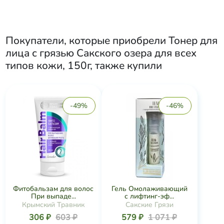
Покупатели, которые приобрели
Тонер для
лица с грязью Сакского озера для всех
типов кожи, 150г
, также купили
-49%
-46%
Фитобальзам для волос
Гель Омолаживающий
При выпаде...
с лифтинг-эф...
Крымский Травник
Сакские Грязи
306 ₽
603 ₽
579 ₽
1 071 ₽