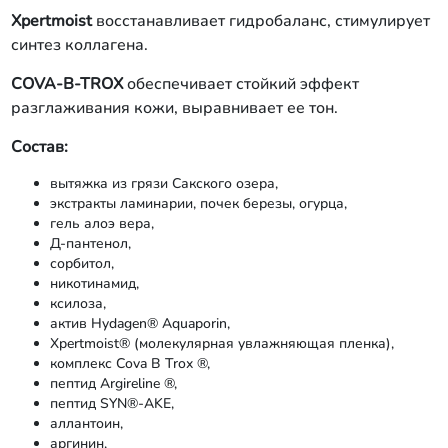
Xpertmoist
восстанавливает гидробаланс, стимулирует
синтез коллагена.
COVA-B-TROX
обеспечивает стойкий эффект
разглаживания кожи, выравнивает ее тон.
Состав:
вытяжка из грязи Сакского озера,
экстракты ламинарии, почек березы, огурца,
гель алоэ вера,
Д-пантенол,
сорбитол,
никотинамид,
ксилоза,
актив Hydagen® Aquaporin,
Xpertmoist® (молекулярная увлажняющая пленка),
комплекс Cova B Trox ®,
пептид Argireline ®,
пептид SYN®-AKE,
аллантоин,
аргинин,