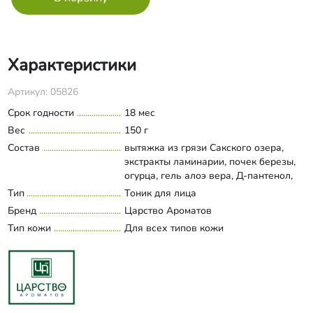
Характеристики
Артикул: 05826
Срок годности
18 мес
Вес
150 г
Состав
вытяжка из грязи Сакского озера,
экстракты ламинарии, почек березы,
огурца, гель алоэ вера, Д-пантенол,
сорбитол, никотинамид, ксилоза, актив
Тип
Тоник для лица
Развернуть состав
Hydagen® Aquaporin, Xpertmoist®
Бренд
Царство Ароматов
(молекулярная увлажняющая
Тип кожи
Для всех типов кожи
пленка), комплекс Cova B Trox ®,
пептид Argireline ®, пептид SYN®-AKE,
аллантоин, аргинин, консервант Euxyl
9010, эфирные масла розмарина и
лимона.