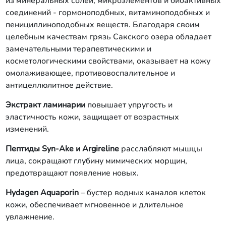
из минеральных солей, микроэлементов и биоактивных
соединений - гормоноподбных, витаминоподобных и
пенициллиноподобных веществ. Благодаря своим
целебным качествам грязь Сакского озера обладает
замечательными терапевтическими и
косметологическими свойствами, оказывает на кожу
омолаживающее, противовоспалительное и
антицеллюлитное действие.
Экстракт ламинарии
повышает упругость и
эластичность кожи, защищает от возрастных
изменений.
Пептиды Syn-Ake и Argireline
расслабляют мышцы
лица, сокращают глубину мимических морщин,
предотвращают появление новых.
Hydagen Aquaporin
– бустер водных каналов клеток
кожи, обеспечивает мгновенное и длительное
увлажнение.