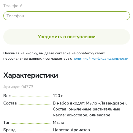
Телефон*
Уведомить о поступлении
Нажимая на кнопку, вы даете согласие на обработку своих
персональных данных и соглашаетесь с
политикой конфиденциальности
Характеристики
Артикул: 04773
Вес
120 г
Состав
В набор входят: Мыло «Лавандовое».
Состав: омыленные растительные
масла: кокосовое, оливковое,
пальмовое, касторовое, вода
Тип
Мыло
Развернуть состав
подготовленная, паста розмарина,
Бренд
Царство Ароматов
паста лаванды, масла из виноградных