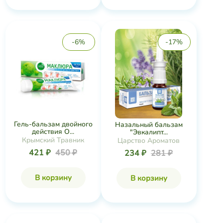
-6%
-17%
Гель-бальзам двойного
Назальный бальзам
действия О...
"Эвкалипт...
Крымский Травник
Царство Ароматов
421 ₽
450 ₽
234 ₽
281 ₽
В корзину
В корзину