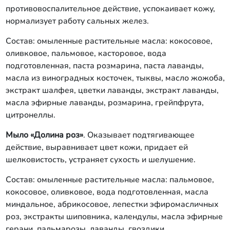
аллея». Состав: омыленные
противовоспалительное действие, успокаивает кожу,
растительные масла: пальмовое,
нормализует работу сальных желез.
кокосовое, оливковое, вода
подготовленная, масла касторовое,
Состав: омыленные растительные масла: кокосовое,
жожоба, ромашки, экстракт хвои,
оливковое, пальмовое, касторовое, вода
масла эфирные кипариса, лимона,
подготовленная, паста розмарина, паста лаванды,
апельсина. Мыло «Оливковое с
масла из виноградных косточек, тыквы, масло жожоба,
голубой глиной». Состав: омыленные
растительные масла: кокосовое,
экстракт шалфея, цветки лаванды, экстракт лаванды,
оливковое, пальмовое, касторовое,
масла эфирные лаванды, розмарина, грейпфрута,
вода подготовленная, голубая глина,
цитронеллы.
экстракт календулы, масла
касторовое, оливковое, пчелиный
Мыло «Долина роз»
. Оказывает подтягивающее
воск, масла эфирные апельсина,
действие, выравнивает цвет кожи, придает ей
розмарина. Мыло «Мятное». Состав:
шелковистость, устраняет сухость и шелушение.
омыленные растительные масла:
кокосовое, оливковое, пальмовое,
Состав: омыленные растительные масла: пальмовое,
касторовое, вода подготовленная,
масла из виноградных косточек,
кокосовое, оливковое, вода подготовленная, масла
касторовое, масло зародышей риса,
миндальное, абрикосовое, лепестки эфиромасличных
экстракты зверобоя, шалфея, лист
роз, экстракты шиповника, календулы, масла эфирные
мяты, масла эфирные вербены, мяты.
герани, пальмарозы, лаванды, гвоздики.