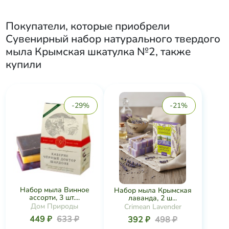
Покупатели, которые приобрели
Сувенирный набор натурального твердого
мыла Крымская шкатулка №2
, также
купили
-29%
-21%
Набор мыла Винное
Набор мыла Крымская
ассорти, 3 шт....
лаванда, 2 ш...
Дом Природы
Crimean Lavender
449 ₽
633 ₽
392 ₽
498 ₽