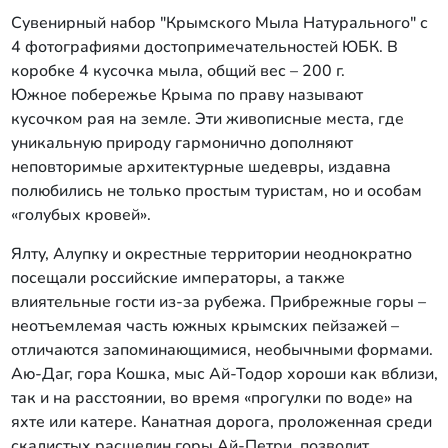
шалфея, экстракты ромашки,
Сувенирный набор "Крымского Мыла Натурального" с
лимонника, эфирные масла лаванды,
4 фотографиями достопримечательностей ЮБК. В
аниса, эвкалипта, лемонграсса; цветки
коробке 4 кусочка мыла, общий вес – 200 г.
бессмертника, лаванды; хлорофиллин,
Южное побережье Крыма по праву называют
экстракт аннато.
кусочком рая на земле. Эти живописные места, где
уникальную природу гармонично дополняют
неповторимые архитектурные шедевры, издавна
полюбились не только простым туристам, но и особам
«голубых кровей».
Ялту, Алупку и окрестные территории неоднократно
посещали российские императоры, а также
влиятельные гости из-за рубежа. Прибрежные горы –
неотъемлемая часть южных крымских пейзажей –
отличаются запоминающимися, необычными формами.
Аю-Даг, гора Кошка, мыс Ай-Тодор хороши как вблизи,
так и на расстоянии, во время «прогулки по воде» на
яхте или катере. Канатная дорога, проложенная среди
скалистых расщелин горы Ай-Петри, позволит