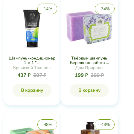
-14%
-34%
Шампунь-кондиционер
Твёрдый шампунь
2 в 1 "...
Бережная забота ...
Крымский Травник
Дом Природы
437 ₽
507 ₽
199 ₽
300 ₽
В корзину
В корзину
-48%
-43%