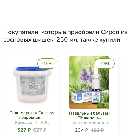
Покупатели, которые приобрели
Сироп из
сосновых шишек, 250 мл
, также купили
-16%
-49%
Соль морская Сакская
Назальный бальзам
природная, ...
"Эвкалипт...
Крымская ГГРЭС
Царство Ароматов
527 ₽
627 ₽
234 ₽
463 ₽