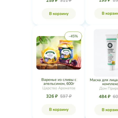
199 ₽
25
259 ₽
311 ₽
В корзи
В корзину
-45%
Варенье из сливы с
Маска для лица 
апельсином, 600г
комплекс.
Царство Ароматов
Дом Прир
326 ₽
597 ₽
484 ₽
60
В корзину
В корзи