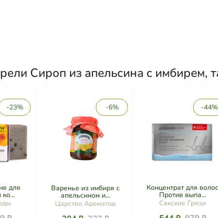
рели Сироп из апельсина с имбирем, 
-23%
-6%
-44%
не для
Концентрат для воло
Варенье из имбиря с
ко...
Против выпа...
апельсином и...
оды
Сакские Грязи
Царство Ароматов