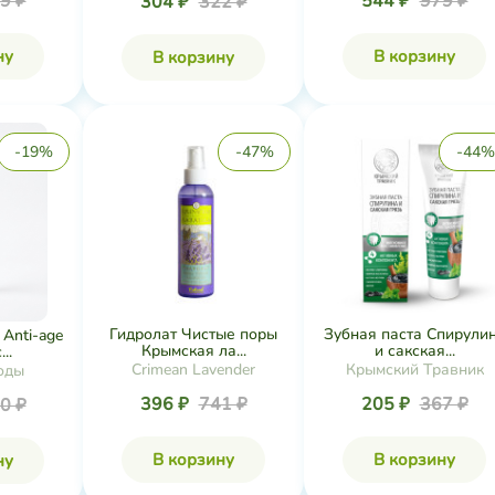
9 ₽
544 ₽
979 ₽
304 ₽
322 ₽
ну
В корзину
В корзину
-19%
-47%
-44%
Гидролат Чистые поры
Зубная паста Спирули
Anti-age
Крымская ла...
и сакская...
..
Crimean Lavender
Крымский Травник
оды
396 ₽
741 ₽
205 ₽
367 ₽
0 ₽
В корзину
В корзину
ну