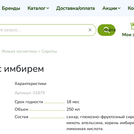
Бренды
Каталог
Доставка/оплата
Акции
Ко
Найти
Мои 
>
Живая косметика
>
Сиропы
с имбирем
Характеристики
Артикул:
01879
Срок годности
18 мес
Объем
250 мл
Состав
сахар, глюкозно-фруктозный сир
мякоть апельсина, корень имбиря
лимонная кислота.