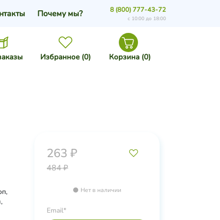
8 (800) 777-43-72
нтакты
Почему мы?
с 10:00 до 18:00
заказы
Избранное (
0
)
Корзина (
0
)
263 ₽
484 ₽
Нет в наличии
оп,
,
Email*