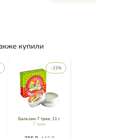
также купили
-21%
с
Бальзам 7 трав, 11 г
7 трав