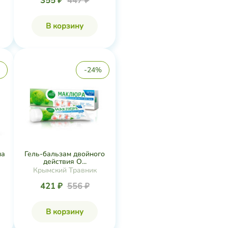
355 ₽
447 ₽
В корзину
-24%
на
Гель-бальзам двойного
действия О...
Крымский Травник
421 ₽
556 ₽
В корзину